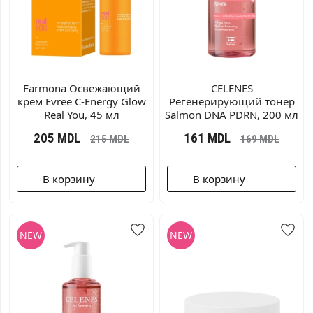
Farmonа Освежающий
CELENES
крем Evree C-Energy Glow
Регенерирующий тонер
Real You, 45 мл
Salmon DNA PDRN, 200 мл
205
MDL
161
MDL
215
MDL
169
MDL
В корзину
В корзину