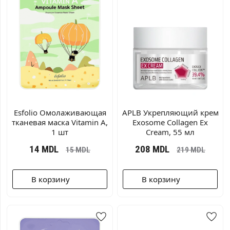
Esfolio Омолаживающая
APLB Укрепляющий крем
тканевая маска Vitamin A,
Exosome Collagen Ex
1 шт
Cream, 55 мл
14
MDL
208
MDL
15
MDL
219
MDL
В корзину
В корзину