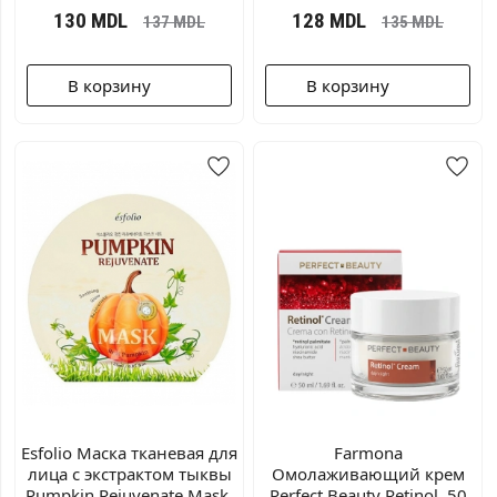
130
MDL
128
MDL
137
MDL
135
MDL
В корзину
В корзину
Esfolio Маска тканевая для
Farmona
лица с экстрактом тыквы
Омолаживающий крем
Pumpkin Rejuvenate Mask,
Perfect Beauty Retinol, 50