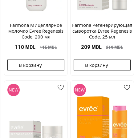
Farmona Мицеллярное
Farmonа Регенерирующая
молочко Evree Regenesis
сыворотка Evree Regenesis
Code, 200 мл
Code, 25 мл
110
MDL
209
MDL
115
MDL
219
MDL
В корзину
В корзину