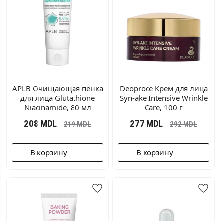
APLB Очищающая пенка
Deoproce Крем для лица
для лица Glutathione
Syn-ake Intensive Wrinkle
Niacinamide, 80 мл
Care, 100 г
208
MDL
277
MDL
219
MDL
292
MDL
В корзину
В корзину