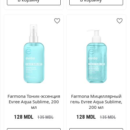
Farmonа Тоник-эссенция
Farmonа Мицеллярный
Evree Aqua Sublime, 200
гель Evree Aqua Sublime,
мл
200 мл
128
MDL
128
MDL
135
MDL
135
MDL