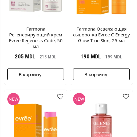
Farmonа
Farmonа Освежающая
Регенерирующий крем
сыворотка Evree C-Energy
Evree Regenesis Code, 50
Glow True Skin, 25 мл
мл
205
MDL
190
MDL
215
MDL
199
MDL
В корзину
В корзину