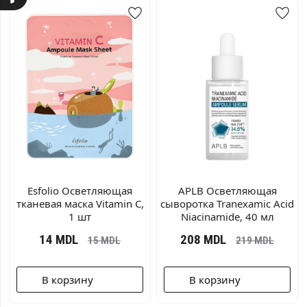
Esfolio Осветляющая
APLB Осветляющая
тканевая маска Vitamin C,
сыворотка Tranexamic Acid
1 шт
Niacinamide, 40 мл
14
MDL
208
MDL
15
MDL
219
MDL
В корзину
В корзину