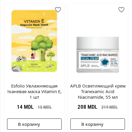
Esfolio Увлажняющая
APLB Осветляющий крем
тканевая маска Vitamin E,
Tranexamic Acid
1 шт
Niacinamide, 55 мл
14
MDL
208
MDL
15
MDL
219
MDL
В корзину
В корзину