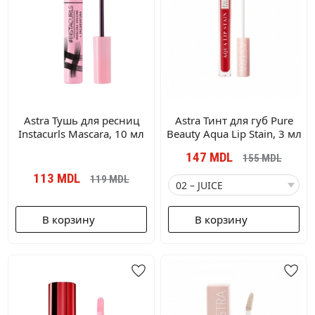
Astra Тушь для ресниц
Astra Тинт для губ Pure
Instacurls Mascara, 10 мл
Beauty Aqua Lip Stain, 3 мл
147
MDL
155
MDL
113
MDL
119
MDL
В корзину
В корзину