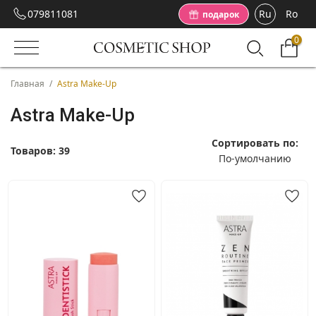
079811081
Ru
Ro
подарок
0
Главная
/
Astra Make-Up
Astra Make-Up
Сортировать по:
Товаров:
39