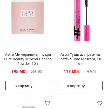
Astra Минеральная пудра
Astra Тушь для ресниц
Pure Beauty Mineral Banana
Instavolume Mascara, 10
Powder, 10 г
мл
195
MDL
113
MDL
205
MDL
119
MDL
В корзину
В корзину