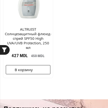
ALTRUIST
Cолнцезащитный флюид-
спрей SPF50 High
UVA/UVB Protection, 250
мл
427
MDL
450
MDL
В корзину