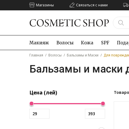
Магазины
Связаться с нами
Макияж
Волосы
Кожа
SPF
Пода
Главная
/
Волосы
/
Бальзамы и Маски
/
Для поврежде
Бальзамы и маски 
Цена (лей)
Товаро