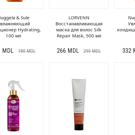
uggela & Sule
LORVENN
Nu
Увлажняющий
Восстанавливающая
Ув
ционер Hydrating,
маска для волос Silk
кондици
100 мл
Repair Mask, 500 мл
1
MDL
266
MDL
332
180
MDL
295
MDL