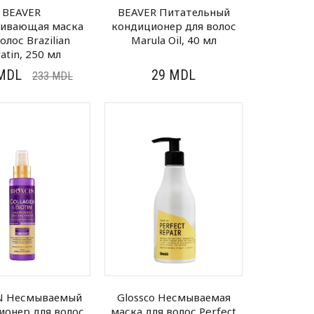
BEAVER
BEAVER Питательный
живающая маска
кондиционер для волос
олос Brazilian
Marula Oil, 40 мл
atin, 250 мл
MDL
29
MDL
233
MDL
N Несмываемый
Glossco Несмываемая
ионер для волос
маска для волос Perfect