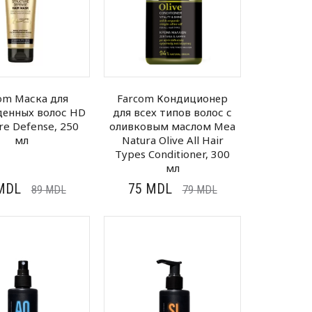
om Маска для
Farcom Кондиционер
енных волос HD
для всех типов волос с
ure Defense, 250
оливковым маслом Mea
мл
Natura Olive All Hair
Types Conditioner, 300
мл
MDL
75
MDL
89
MDL
79
MDL