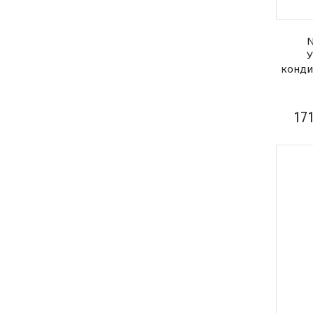
N
конди
17