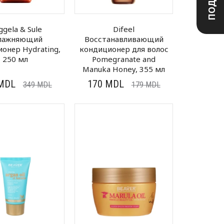
ggela & Sule
Difeel
лажняющий
Восстанавливающий
онер Hydrating,
кондиционер для волос
250 мл
Pomegranate and
Manuka Honey, 355 мл
MDL
170
MDL
349
MDL
179
MDL