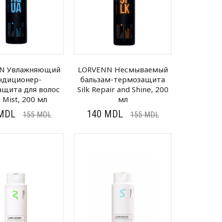
N Увлажняющий
LORVENN Несмываемый
ндиционер-
бальзам-термозащита
ащита для волос
Silk Repair and Shine, 200
 Mist, 200 мл
мл
MDL
140
MDL
155
MDL
155
MDL