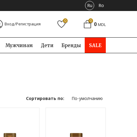
Ru
Ro
0
0
0
Вход/Регистрация
MDL
Мужчинам
Дети
Бренды
SALE
Сортировать по: