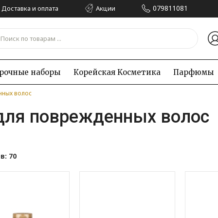
079811081
Доставка и оплата
Акции
рочные наборы
Корейская Kосметика
Парфюмы
нных волос
для поврежденных волос
в:
70