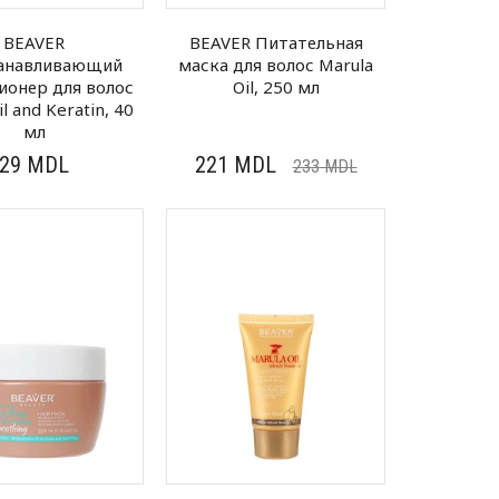
BEAVER
BEAVER Питательная
анавливающий
маска для волос Marula
ионер для волос
Oil, 250 мл
l and Keratin, 40
мл
29
MDL
221
MDL
233
MDL