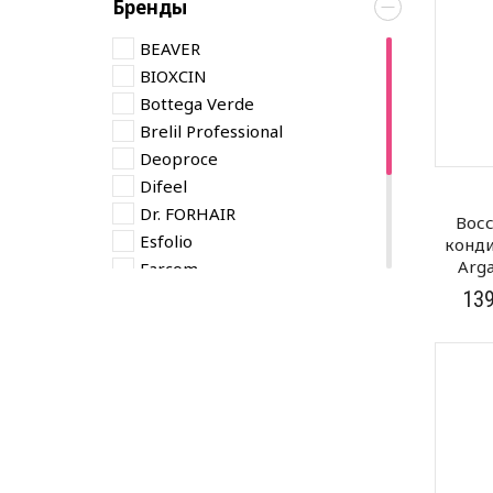
Бренды
BEAVER
BIOXCIN
Bottega Verde
Brelil Professional
Deoproce
Difeel
Dr. FORHAIR
Вос
Esfolio
конди
Arga
Farcom
Farmona
13
Glossco Professional
Insight Professional
LORVENN
UNOVE