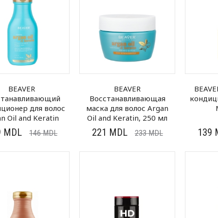
BEAVER
BEAVER
BEAVE
станавливающий
Восстанавливающая
кондиц
ционер для волос
маска для волос Argan
n Oil and Keratin
Oil and Keratin, 250 мл
9
MDL
221
MDL
139
146
MDL
233
MDL