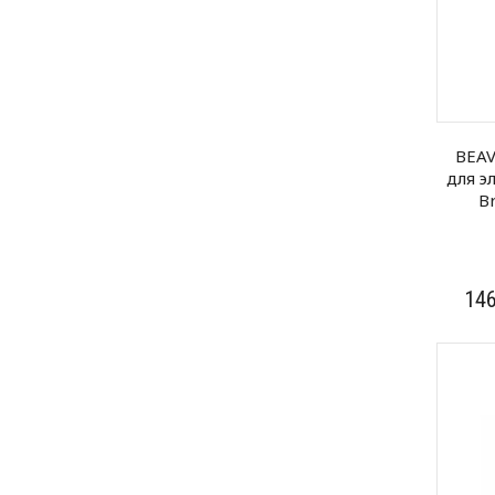
BEA
для э
Br
14