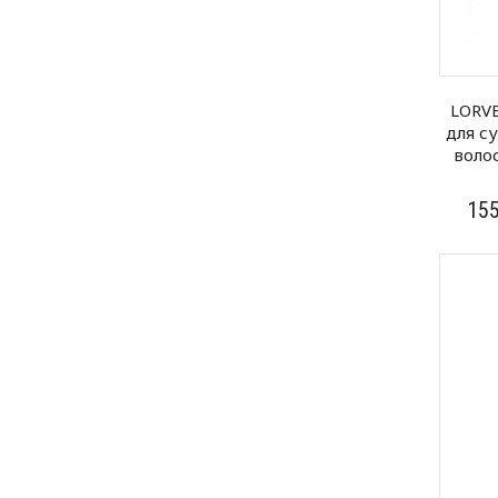
LORV
для с
волос
15