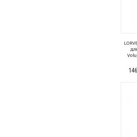
LORV
дл
Volu
14