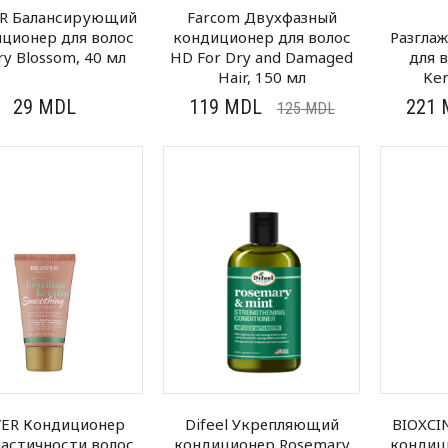
R Балансирующий
Farcom Двухфазный
ционер для волос
кондиционер для волос
Разгла
ry Blossom, 40 мл
HD For Dry and Damaged
для в
Hair, 150 мл
Ker
29
MDL
119
MDL
221
125
MDL
VER Кондиционер
Difeel Укрепляющий
BIOXCI
ластичности волос
кондиционер Rosemary
кондиц