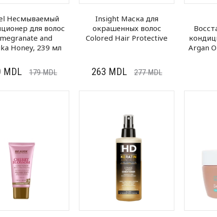
eel Несмываемый
Insight Маска для
ционер для волос
окрашенных волос
Восст
megranate and
Colored Hair Protective
кондиц
ka Honey, 239 мл
Argan Oi
0
MDL
263
MDL
179
MDL
277
MDL