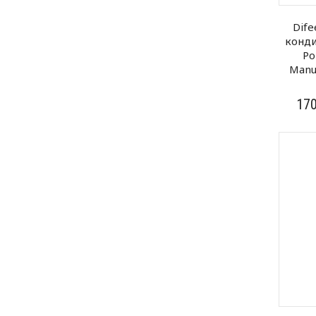
Dif
конди
Po
Manu
17