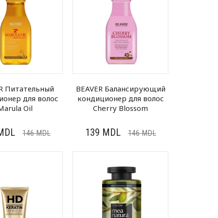
R Питательный
BEAVER Балансирующий
ионер для волос
кондиционер для волос
Marula Oil
Cherry Blossom
MDL
139
MDL
146
MDL
146
MDL