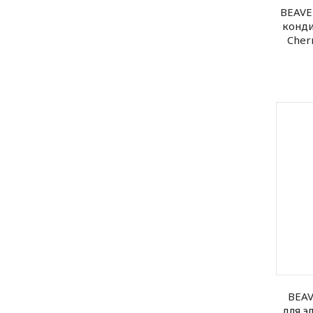
BEAVE
конди
Cher
BEA
для э