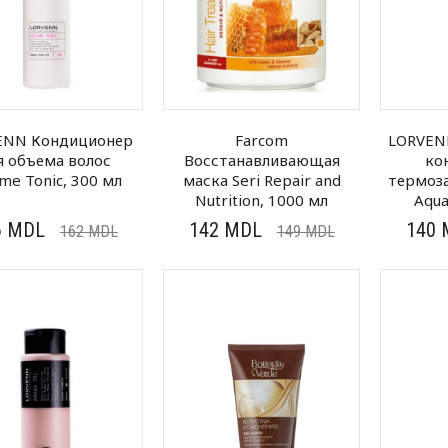
ENN Кондиционер
Farcom
LORVEN
я объема волос
Восстанавливающая
ко
me Tonic, 300 мл
маска Seri Repair and
термоз
Nutrition, 1000 мл
Aqua
6
MDL
142
MDL
140
162
MDL
149
MDL