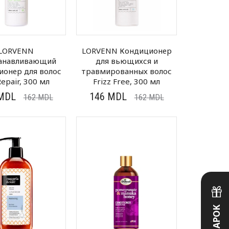
LORVENN
LORVENN Кондиционер
анавливающий
для вьющихся и
ионер для волос
травмированных волос
Repair, 300 мл
Frizz Free, 300 мл
MDL
146
MDL
162
MDL
162
MDL
ПОДАРОК