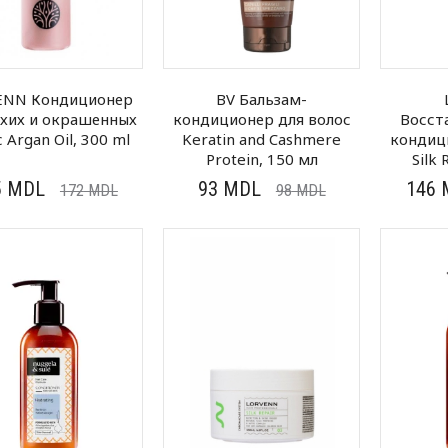
ENN Кондиционер
BV Бальзам-
ухих и окрашенных
кондиционер для волос
Восст
 Argan Oil, 300 ml
Keratin and Cashmere
кондиц
Protein, 150 мл
Silk 
5
MDL
93
MDL
146
172
MDL
98
MDL