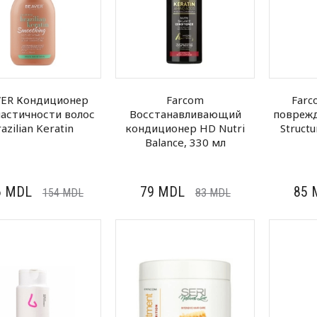
VER Кондиционер
Farcom
Farc
ластичности волос
Восстанавливающий
поврежд
azilian Keratin
кондиционер HD Nutri
Struct
Balance, 330 мл
6
MDL
79
MDL
85
154
MDL
83
MDL