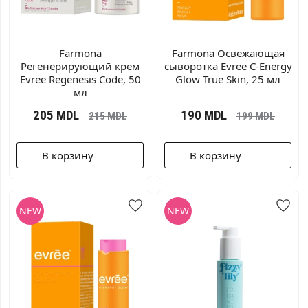
Farmonа
Farmonа Освежающая
Регенерирующий крем
сыворотка Evree C-Energy
Evree Regenesis Code, 50
Glow True Skin, 25 мл
мл
205
MDL
190
MDL
215
MDL
199
MDL
В корзину
В корзину