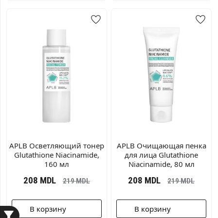
APLB Осветляющий тонер
APLB Очищающая пенка
Glutathione Niacinamide,
для лица Glutathione
160 мл
Niacinamide, 80 мл
208
MDL
208
MDL
219
MDL
219
MDL
В корзину
В корзину