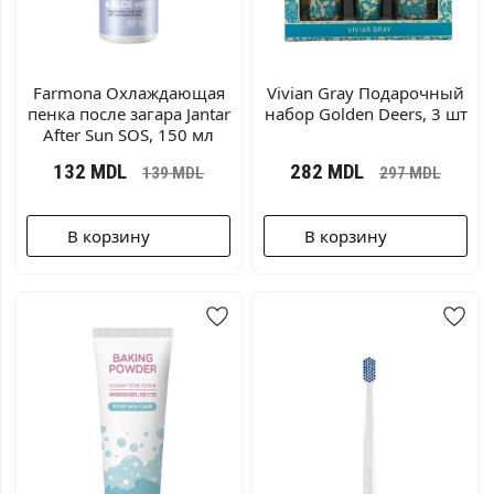
Farmona Охлаждающая
Vivian Gray Подарочный
пенка после загара Jantar
набор Golden Deers, 3 шт
After Sun SOS, 150 мл
132
MDL
282
MDL
139
MDL
297
MDL
В корзину
В корзину