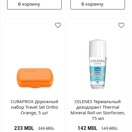
В корзину
В корзину
CURAPROX Дорожный
CELENES Термальный
набор Travel Set Ortho
дезодорант Thermal
Orange, 5 шт
Mineral Roll-on Storforsen,
75 мл
233
MDL
142
MDL
245
MDL
149
MDL