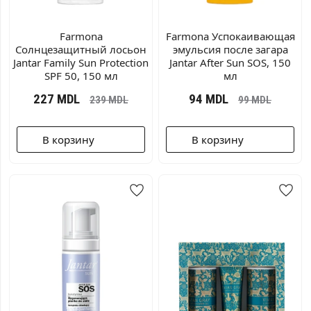
Farmona
Farmona Успокаивающая
Солнцезащитный лосьон
эмульсия после загара
Jantar Family Sun Protection
Jantar After Sun SOS, 150
SPF 50, 150 мл
мл
227
MDL
94
MDL
239
MDL
99
MDL
В корзину
В корзину