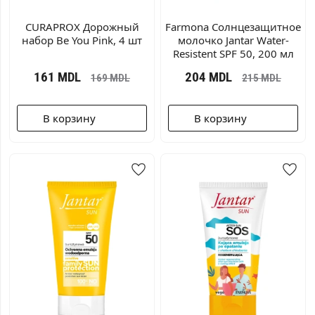
CURAPROX Дорожный
Farmona Солнцезащитное
набор Be You Pink, 4 шт
молочко Jantar Water-
Resistent SPF 50, 200 мл
161
MDL
204
MDL
169
MDL
215
MDL
В корзину
В корзину