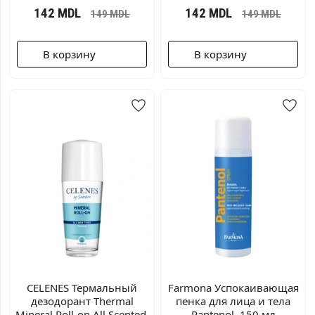
142
MDL
142
MDL
149
MDL
149
MDL
В корзину
В корзину
CELENES Термальный
Farmona Успокаивающая
дезодорант Thermal
пенка для лица и тела
Mineral Roll-on All Scented,
Pantenol, 150 мл