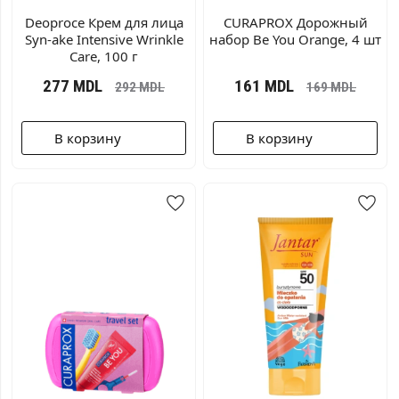
Deoproce Крем для лица
CURAPROX Дорожный
Syn-ake Intensive Wrinkle
набор Be You Orange, 4 шт
Care, 100 г
277
MDL
161
MDL
292
MDL
169
MDL
В корзину
В корзину