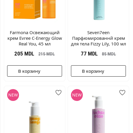
Farmonа Освежающий
Seven7een
крем Evree C-Energy Glow
Парфюмированнй крем
Real You, 45 мл
для тела Fizzy Lily, 100 мл
205
MDL
77
MDL
215
MDL
85
MDL
В корзину
В корзину