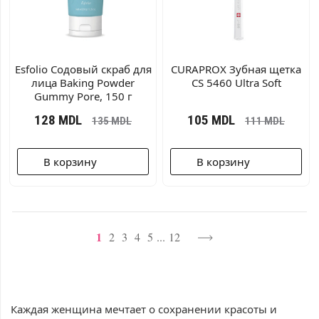
Esfolio Содовый скраб для
CURAPROX Зубная щетка
лица Baking Powder
CS 5460 Ultra Soft
Gummy Pore, 150 г
128
MDL
105
MDL
135
MDL
111
MDL
В корзину
В корзину
1
2
3
4
5
...
12
Каждая женщина мечтает о сохранении красоты и