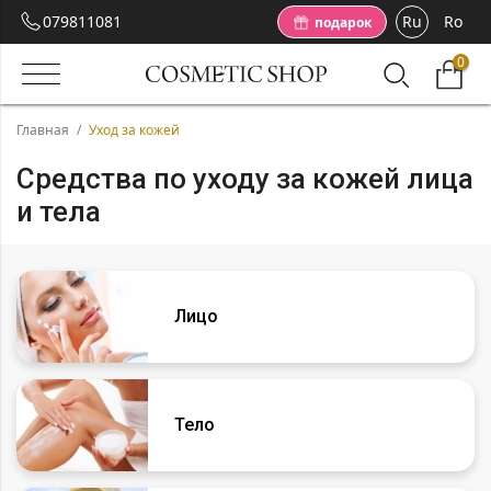
079811081
Ru
Ro
подарок
0
Главная
/
Уход за кожей
Средства по уходу за кожей лица
и тела
Лицо
Тело