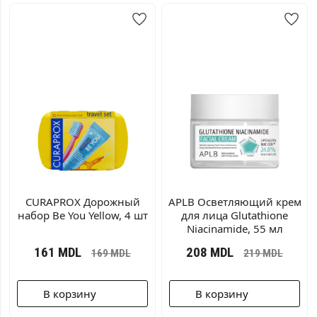
CURAPROX Дорожный
APLB Осветляющий крем
набор Be You Yellow, 4 шт
для лица Glutathione
Niacinamide, 55 мл
161
MDL
208
MDL
169
MDL
219
MDL
В корзину
В корзину