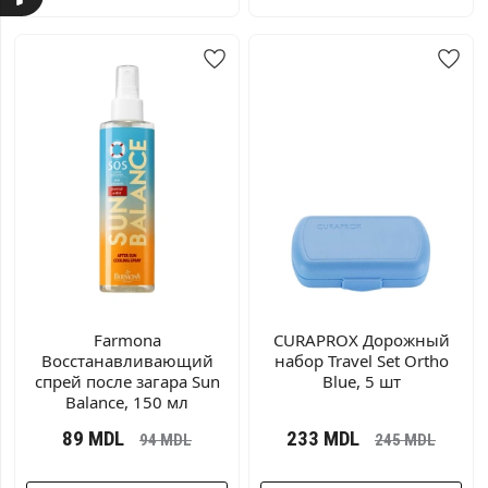
Farmona
CURAPROX Дорожный
Восстанавливающий
набор Travel Set Ortho
спрей после загара Sun
Blue, 5 шт
Balance, 150 мл
89
MDL
233
MDL
94
MDL
245
MDL