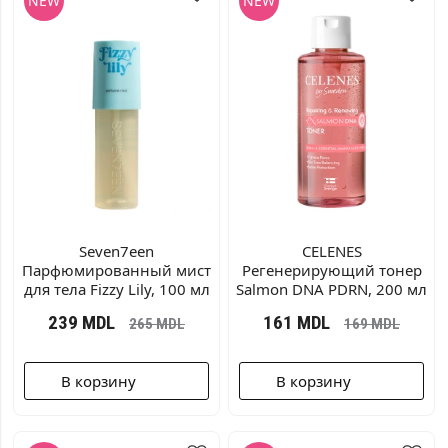
Seven7een
CELENES
Парфюмированный мист
Регенерирующий тонер
для тела Fizzy Lily, 100 мл
Salmon DNA PDRN, 200 мл
239
MDL
161
MDL
265
MDL
169
MDL
В корзину
В корзину