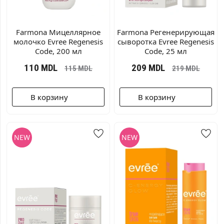
Farmona Мицеллярное
Farmonа Регенерирующая
молочко Evree Regenesis
сыворотка Evree Regenesis
Code, 200 мл
Code, 25 мл
110
MDL
209
MDL
115
MDL
219
MDL
В корзину
В корзину