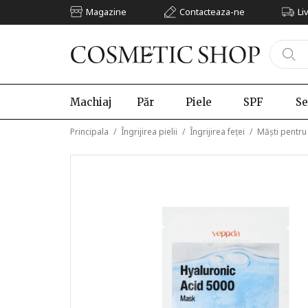
Magazine
Contacteaza-ne
Li
Machiaj
Păr
Piele
SPF
Se
Principala
/
Îngrijirea pielii
/
Îngrijirea feței
/
Măști pentru