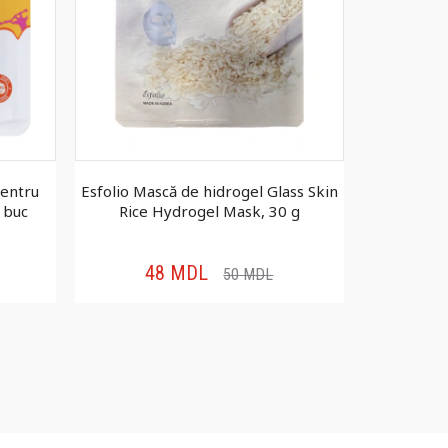
pentru
Esfolio Mască de hidrogel Glass Skin
Esfolio M
1 buc
Rice Hydrogel Mask, 30 g
față Pure 
48
MDL
1
50
MDL