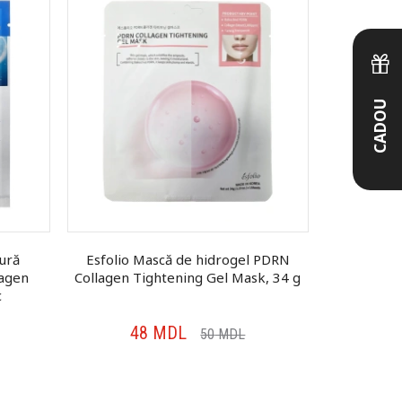
CADOU
ură
Esfolio Mască de hidrogel PDRN
Esfol
lagen
Collagen Tightening Gel Mask, 34 g
Glutathio
c
48
MDL
4
50
MDL