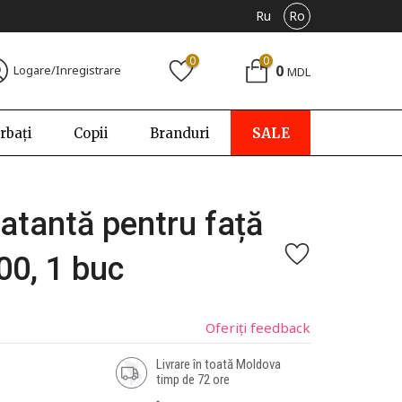
Ru
Ro
0
0
0
Logare/Inregistrare
MDL
rbați
Copii
Branduri
SALE
atantă pentru față
00, 1 buc
Oferiți feedback
Livrare în toată Moldova
timp de 72 ore