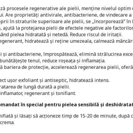
ză procesele regenerative ale pielii, menține nivelul optim
. Are proprietăți antivirale, antibacteriene, de vindecare a r
prii în straturile superioare ale pielii, se „încorporează” în
, ajută la protejarea pielii de efectele negative ale factorilo
ând pielea hidratată și netedă. Reduce riscul de iritații.
 regenerant, hidratează și reține umezeala, calmează mâncăr
i și antibacteriene, împrospătează, elimină strălucirea exce
unătățește tenul, reduce roșeața și inflamația.
că bariera de protecție, accelerează regenerarea pielii, ofer
ct ușor exfoliant și antiseptic, hidratează intens.
atarea de lungă durată a pielii.
inflamator, regenerant și tonifiant.
comandat în special pentru pielea sensibilă și deshidrata
ifiată și lăsați să acționeze timp de 15-20 de minute, după 
 crema.