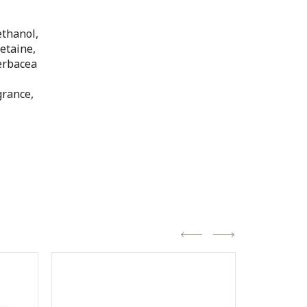
ethanol,
etaine,
erbacea
grance,