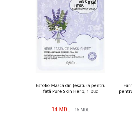
ură pentru
Esfolio Mască din țesătură pentru
Farm
elon and
față Pure Skin Herb, 1 buc
pentru
buc
14
MDL
DL
15
MDL