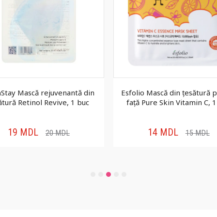
Stay Mască rejuvenantă din
Esfolio Mască din țesătură 
ătură Retinol Revive, 1 buc
față Pure Skin Vitamin C, 
19
MDL
14
MDL
20
MDL
15
MDL