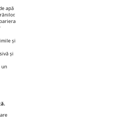
 de apă
ănilor.
 bariera
r
imile și
sivă și
ă un
tă.
care