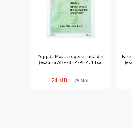
l Glass Skin
Yeppda Mască regenerantă din
Farm
, 30 g
țesătură AHA-BHA-PHA, 1 buc
țes
24
MDL
DL
25
MDL