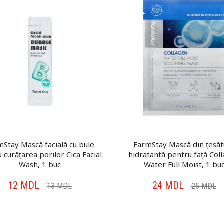
Stay Mască facială cu bule
FarmStay Mască din țesăt
 curățarea porilor Cica Facial
hidratantă pentru față Col
Wash, 1 buc
Water Full Moist, 1 bu
12
MDL
24
MDL
13
MDL
25
MDL