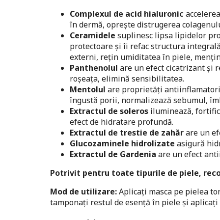
Complexul de acid hialuronic
accelerea
în dermă, oprește distrugerea colagenului
Ceramidele
suplinesc lipsa lipidelor pro
protectoare și îi refac structura integrală
externi, rețin umiditatea în piele, mențin
Panthenolul
are un efect cicatrizant și
roșeața, elimină sensibilitatea.
Mentolul
are proprietăți antiinflamatori
îngustă porii, normalizează sebumul, îmb
Extractul de soleros
iluminează, fortifi
efect de hidratare profundă.
Extractul de trestie de zahăr
are un efe
Glucozaminele hidrolizate
asigură hidr
Extractul de Gardenia
are un efect anti
Potrivit pentru toate tipurile de piele, re
Mod de utilizare:
Aplicați masca pe pielea ton
tamponați restul de esență în piele și aplicați