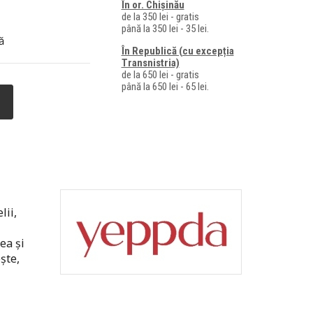
În or. Chișinău
de la 350 lei - gratis
până la 350 lei - 35 lei.
ă
În Republică (cu excepția
Transnistria)
de la 650 lei - gratis
până la 650 lei - 65 lei.
lii,
ea și
ște,