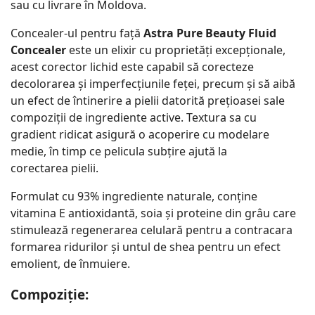
sau cu livrare în Moldova.
Concealer-ul pentru față
Astra Pure Beauty Fluid
Concealer
este un elixir cu proprietăți excepționale,
acest corector lichid este capabil să corecteze
decolorarea și imperfecțiunile feței, precum și să aibă
un efect de întinerire a pielii datorită prețioasei sale
compoziții de ingrediente active. Textura sa cu
gradient ridicat asigură o acoperire cu modelare
medie, în timp ce pelicula subțire ajută la
corectarea pielii.
Formulat cu 93% ingrediente naturale, conține
vitamina E antioxidantă, soia și proteine ​​din grâu care
stimulează regenerarea celulară pentru a contracara
formarea ridurilor și untul de shea pentru un efect
emolient, de înmuiere.
Compoziție: