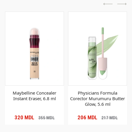
Maybelline Concealer
Physicians Formula
Instant Eraser, 6.8 ml
Corector Murumuru Butter
Glow, 5.6 ml
320
MDL
206
MDL
355
MDL
217
MDL