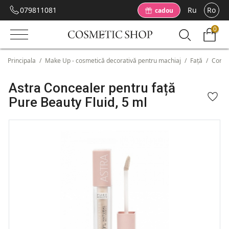
079811081
Ru
Ro
cadou
0
Principala
/
Make Up - cosmetică decorativă pentru machiaj
/
Față
/
Corec
Astra Concealer pentru față
Pure Beauty Fluid, 5 ml