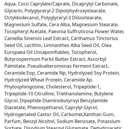
Aqua, Coco Caprylate/Caprate, Dicaprylyl Carbonate,
Glycerin, Polyglyceryl-2 Dipolyhydroxystearate,
Octyldodecanol, Polyglyceryl-3 Diisostearate,
Magnesium Sulfate, Cera Alba, Magnesium Stearate,
Tocopheryl Acetate, Paeonia Suffruticosa Flower Water,
Camellia Sinensis Leaf Extract, Carthamus Tinctorius
Seed Oil, Lecithin, Limnanthes Alba Seed Oil, Olea
Europaea Oil Unsaponifiables, Tocopherol,
Butyrospermum Parkii Butter Extract, Ascorbyl
Palmitate, Pseudoalteromonas Ferment Extract,
Ceramide Eop, Ceramide Np, Hydrolyzed Soy Protein,
Hydrolyzed Wheat Protein, Ceramide Ap,
Phytosphingosine, Cholesterol, Tripeptide-1,
Tripeptide-10 Citrulline, Triethanolamine, Butylene
Glycol, Dipeptide Diaminobutyroyl Benzylamide
Diacetate, Phenoxyethanol, Caprylyl Glycol,
Hydrogenated Castor Oil, Carbomer,Xanthan Gum,
Parfum, Benzyl Alcohol, Sodium Benzoate, Potassium
Sorbate, Disodium Stearoyl Glutamate, Dehydroacetic