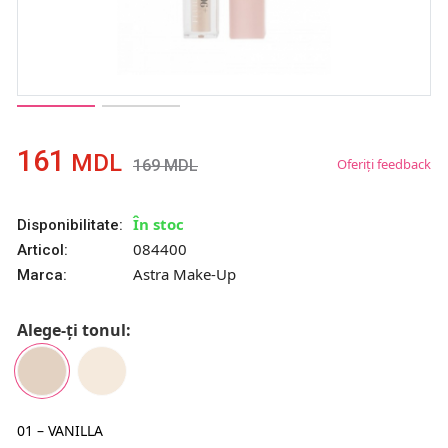
161
MDL
Oferiți feedback
169
MDL
În stoc
Disponibilitate:
084400
Articol:
Astra Make-Up
Marca:
Alege-ți tonul:
01 – VANILLA