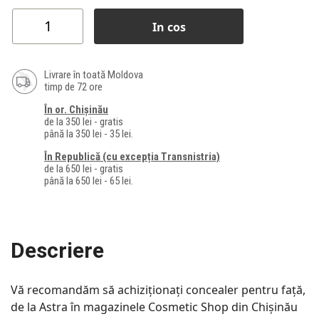
In cos
Livrare în toată Moldova
timp de 72 ore
În or. Chișinău
de la 350 lei - gratis
până la 350 lei - 35 lei.
În Republică (cu excepția Transnistria)
de la 650 lei - gratis
până la 650 lei - 65 lei.
Descriere
Vă recomandăm să achiziționați concealer pentru față,
de la Astra în magazinele Cosmetic Shop din Chișinău