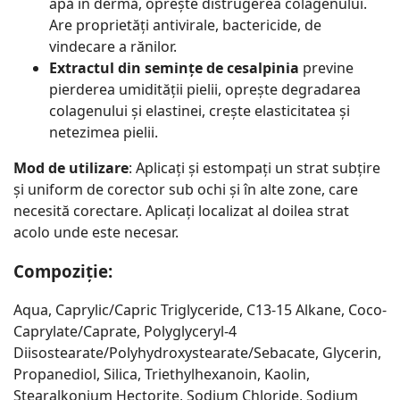
apă în dermă, oprește distrugerea colagenului.
Are proprietăți antivirale, bactericide, de
vindecare a rănilor.
Extractul din semințe de cesalpinia
previne
pierderea umidității pielii, oprește degradarea
colagenului și elastinei, crește elasticitatea și
netezimea pielii.
Mod de utilizare
: Aplicați și estompați un strat subțire
și uniform de corector sub ochi și în alte zone, care
necesită corectare. Aplicați localizat al doilea strat
acolo unde este necesar.
Compoziție:
Aqua, Caprylic/Capric Triglyceride, C13-15 Alkane, Coco-
Caprylate/Caprate, Polyglyceryl-4
Diisostearate/Polyhydroxystearate/Sebacate, Glycerin,
Propanediol, Silica, Triethylhexanoin, Kaolin,
Stearalkonium Hectorite, Sodium Chloride, Sodium