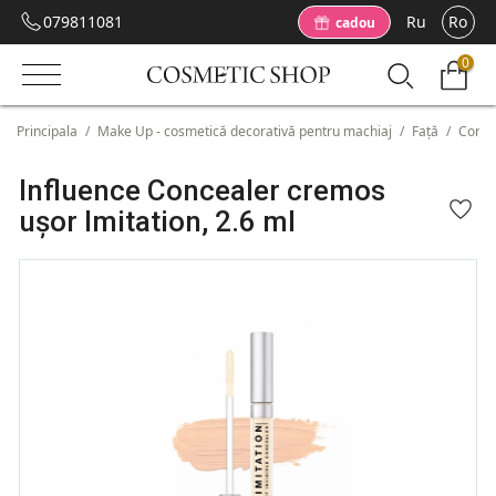
079811081
Ru
Ro
cadou
0
Principala
/
Make Up - cosmetică decorativă pentru machiaj
/
Față
/
Corec
Influence Concealer cremos
ușor Imitation, 2.6 ml