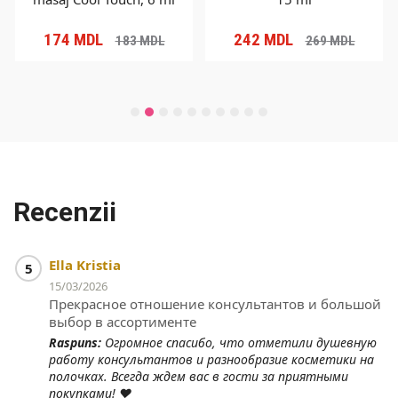
174
MDL
242
MDL
183
MDL
269
MDL
Recenzii
Ella Kristia
5
15/03/2026
Прекрасное отношение консультантов и большой
выбор в ассортименте
Raspuns:
Огромное спасибо, что отметили душевную
работу консультантов и разнообразие косметики на
полочках. Всегда ждем вас в гости за приятными
покупками! ❤️