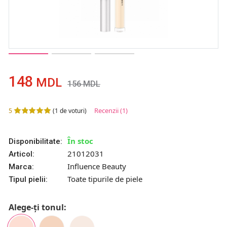
148
MDL
156
MDL
Recenzii
(1)
5
(
1
de voturi)
În stoc
Disponibilitate:
21012031
Articol:
Influence Beauty
Marca:
Toate tipurile de piele
Tipul pielii:
Alege-ți tonul: