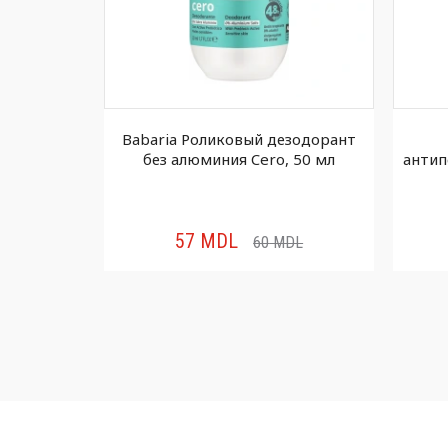
езодорант
Babaria Роликовый дезодорант
50 мл
без алюминия Cero, 50 мл
антип
57
MDL
DL
60
MDL