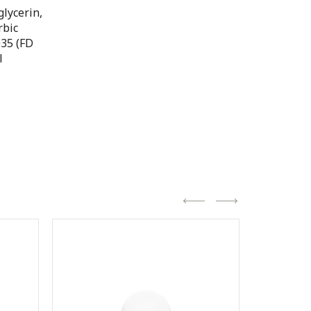
glycerin,
rbic
035 (FD
l