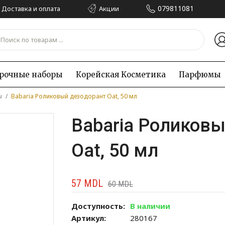
079811081
Доставка и оплата
Акции
рочные наборы
Корейская Kосметика
Парфюмы
ы
/
Babaria Роликовый дезодорант Oat, 50 мл
Babaria Роликовы
Oat, 50 мл
57
MDL
60
MDL
Доступность:
В наличии
Артикул:
280167