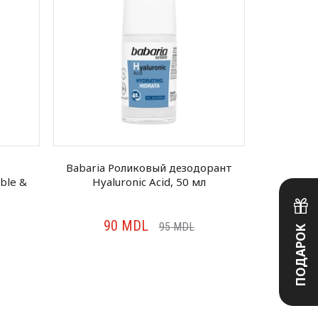
Babaria Роликовый дезодорант
Ba
ble &
Hyaluronic Acid, 50 мл
антиперсп
90
MDL
7
95
MDL
ПОДАРОК