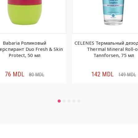
Babaria Роликовый
CELENES Термальный дезо
ерспирант Duo Fresh & Skin
Thermal Mineral Roll-
Protect, 50 мл
Tannforsen, 75 мл
76
MDL
142
MDL
80
MDL
149
MDL