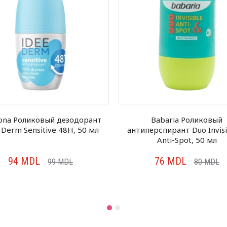
ona Роликовый дезодорант
Babaria Роликовый
 Derm Sensitive 48H, 50 мл
антиперспирант Duo Invisi
Anti-Spot, 50 мл
94
MDL
76
MDL
99
MDL
80
MDL