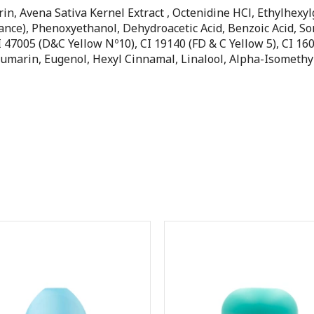
n, Avena Sativa Kernel Extract , Octenidine HCl, Ethylhexyl
nce), Phenoxyethanol, Dehydroacetic Acid, Benzoic Acid, So
 47005 (D&C Yellow Nº10), CI 19140 (FD & C Yellow 5), CI 16
 Coumarin, Eugenol, Hexyl Cinnamal, Linalool, Alpha-Isomethy