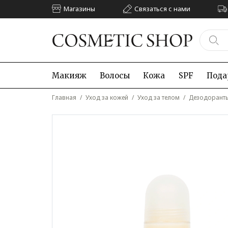
Магазины
Связаться с нами
Макияж
Волосы
Кожа
SPF
Пода
Главная
/
Уход за кожей
/
Уход за телом
/
Дезодорант