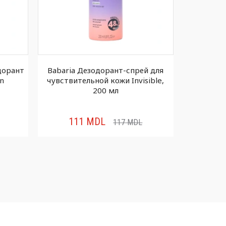
дорант
Babaria Дезодорант-спрей для
BV 
on
чувствительной кожи Invisible,
дезодоран
200 мл
маслом Mo
111
MDL
11
117
MDL