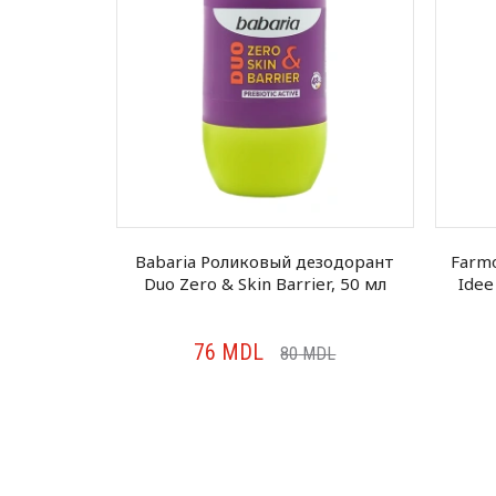
езодорант
Babaria Роликовый дезодорант
Farm
Duo Zero & Skin Barrier, 50 мл
Idee
76
MDL
DL
80
MDL