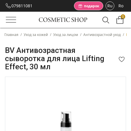
079811081
Ru
Ro
подарок
0
Главная
/
Уход за кожей
/
Уход за лицом
/
Антивозрастной уход
/
BV
BV Антивозрастная
сыворотка для лица Lifting
Effect, 30 мл