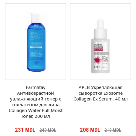
FarmStay
APLB Укрепляющая
Антивозрастной
сыворотка Exosome
увлажняющий тонер с
Collagen Ex Serum, 40 мл
коллагеном для лица
Collagen Water Full Moist
Toner, 200 мл
231
MDL
208
MDL
243
MDL
219
MDL