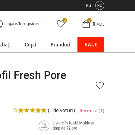
Ru
Ro
0
0
0
Logare/Inregistrare
MDL
rbați
Copii
Branduri
SALE
fil Fresh Pore
5
(
1
de voturi)
Recenzii
(1)
Livrare în toată Moldova
timp de 72 ore