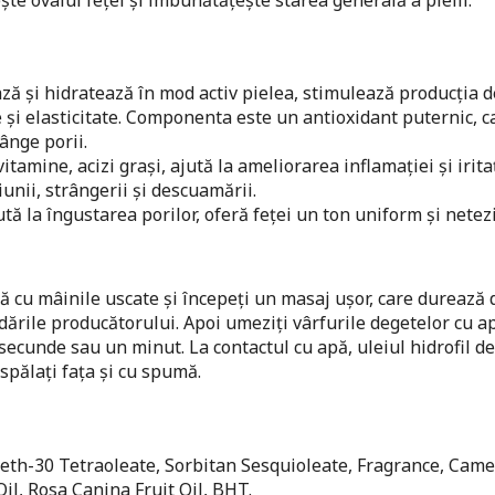
ază și hidratează în mod activ pielea, stimulează producția d
e și elasticitate. Componenta este un antioxidant puternic, 
rânge porii.
amine, acizi grași, ajută la ameliorarea inflamației și iritați
unii, strângerii și descuamării.
tă la îngustarea porilor, oferă feței un ton uniform și netezi
tă cu mâinile uscate și începeți un masaj ușor, care durează 
ările producătorului. Apoi umeziți vârfurile degetelor cu ap
ecunde sau un minut. La contactul cu apă, uleiul hidrofil d
spălați fața și cu spumă.
beth-30 Tetraoleate, Sorbitan Sesquioleate, Fragrance, Came
Oil, Rosa Canina Fruit Oil, BHT.