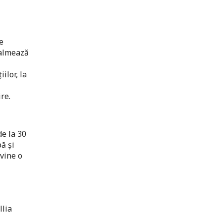
e
calmează
ilor, la
re.
de la 30
ă și
evine o
llia