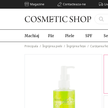
Magazine
Contacteaza-ne
Li
Machiaj
Păr
Piele
SPF
Se
Principala
/
Îngrijirea pielii
/
Îngrijirea feței
/
Curățarea feț