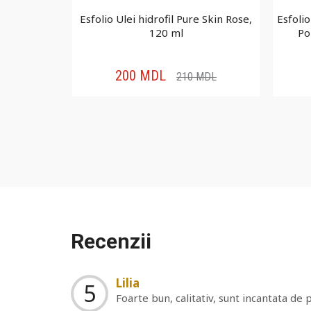
re Salmon
Esfolio Ulei hidrofil Pure Skin Rose,
Esfoli
 ml
120 ml
Po
200
MDL
MDL
210
MDL
Recenzii
Lilia
5
Foarte bun, calitativ, sunt incantata de 