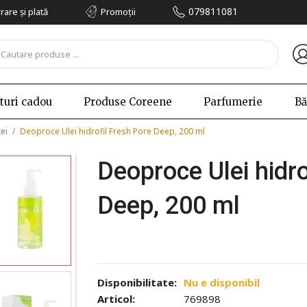
079811081
vrare și plată
Promoții
turi cadou
Produse Coreene
Parfumerie
Bă
ei
/
Deoproce Ulei hidrofil Fresh Pore Deep, 200 ml
Deoproce Ulei hidro
Deep, 200 ml
Disponibilitate:
Nu e disponibil
Articol:
769898