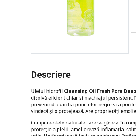
Descriere
Uleiul hidrofil
Cleansing Oil Fresh Pore Dee
dizolvă eficient chiar și machiajul persistent, 
prevenind apariția punctelor negre și a porilor 
vindecă și o protejează. Are proprietăți emolie
Componentele naturale care se găsesc în compo
protecție a pielii, ameliorează inflamația, ca
utile. Uniformizează textura epidermei, întăre