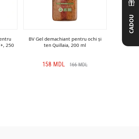
CADOU
entru
BV Gel demachiant pentru ochi și
Babaria Ge
C+, 250
ten Quillaia, 200 ml
Hyal
158
MDL
17
166
MDL