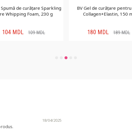
o Spumă de curățare Sparkling
BV Gel de curățare pentru 
re Whipping Foam, 230 g
Collagen+Elastin, 150 
104
MDL
180
MDL
109
MDL
189
MDL
18/04/2025
produs.