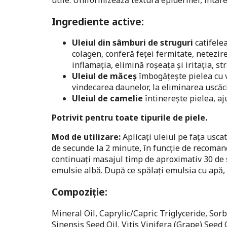
Ingrediente active:
Uleiul din sâmburi de struguri
catifele
colagen, conferă feței fermitate, netezir
inflamația, elimină roșeața și iritația, st
Uleiul de măceș
îmbogățește pielea cu vit
vindecarea daunelor, la eliminarea uscăci
Uleiul de camelie
întinerește pielea, aju
Potrivit pentru toate tipurile de piele.
Mod de utilizare:
Aplicați uleiul pe fața usca
de secunde la 2 minute, în funcție de recomand
continuați masajul timp de aproximativ 30 de s
emulsie albă. După ce spălați emulsia cu apă, 
Compoziție:
Mineral Oil, Caprylic/Capric Triglyceride, Sor
Sinensis Seed Oil, Vitis Vinifera (Grape) Seed 