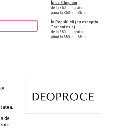
În or. Chișinău
de la 350 lei - gratis
până la 350 lei - 35 lei.
În Republică (cu excepția
Transnistria)
de la 650 lei - gratis
până la 650 lei - 65 lei.
lor
o
itatea.
ia de
mente