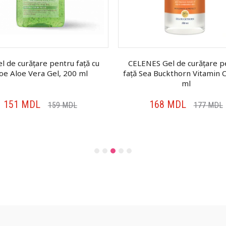
l de curățare pentru față cu
CELENES Gel de curățare p
loe Aloe Vera Gel, 200 ml
față Sea Buckthorn Vitamin 
ml
151
MDL
168
MDL
159
MDL
177
MDL