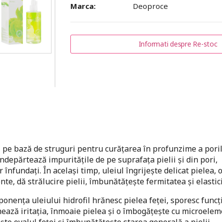
Marca:
Deoproce
Informati despre Re-stoc
p
pe bază de struguri pentru curățarea în profunzime a pori
îndepărtează impuritățile de pe suprafața pielii și din pori,
înfundați. În același timp, uleiul îngrijește delicat pielea, 
nte, dă strălucire pielii, îmbunătățește fermitatea și elastic
nența uleiului hidrofil hrănesc pielea feței, sporesc funcț
lmează iritația, înmoaie pielea și o îmbogățește cu microele
ște ovalul feței și îmbunătățește starea generală a pielii.