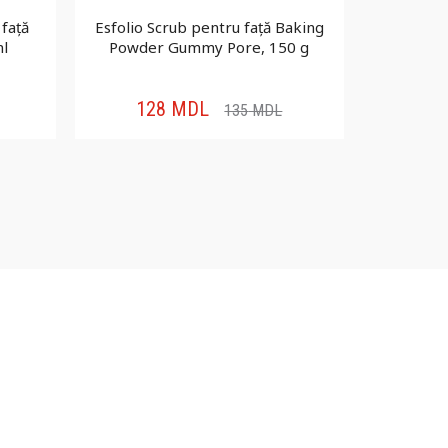
față
Esfolio Scrub pentru față Baking
Vivienne S
ml
Powder Gummy Pore, 150 g
pentru fa
128
MDL
6
135
MDL