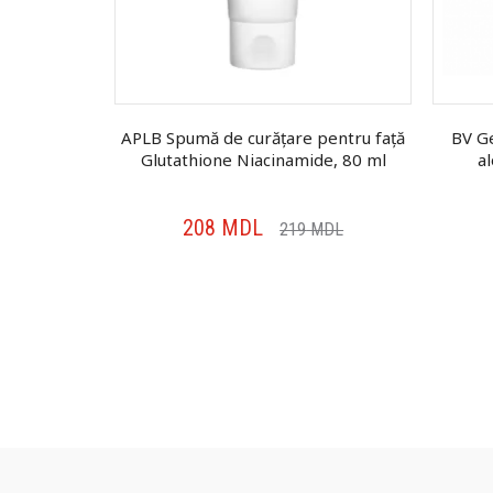
e Skin Rose,
APLB Spumă de curățare pentru față
BV Ge
Glutathione Niacinamide, 80 ml
a
208
MDL
MDL
219
MDL