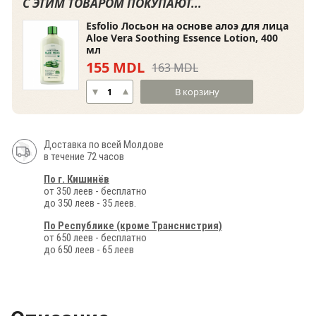
С ЭТИМ ТОВАРОМ ПОКУПАЮТ...
Esfolio Лосьон на основе алоэ для лица
Aloe Vera Soothing Essence Lotion, 400
мл
155 MDL
163 MDL
В корзину
Доставка по всей Молдове
в течение 72 часов
По г. Кишинёв
от 350 леев - бесплатно
до 350 леев - 35 леев.
По Республике (кроме Транснистрия)
от 650 леев - бесплатно
до 650 леев - 65 леев