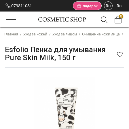
079811081
Ru
Ro
подарок
0
Главная
/
Уход за кожей
/
Уход за лицом
/
Очищение кожи лица
/
Es
Esfolio Пенка для умывания
Pure Skin Milk, 150 г