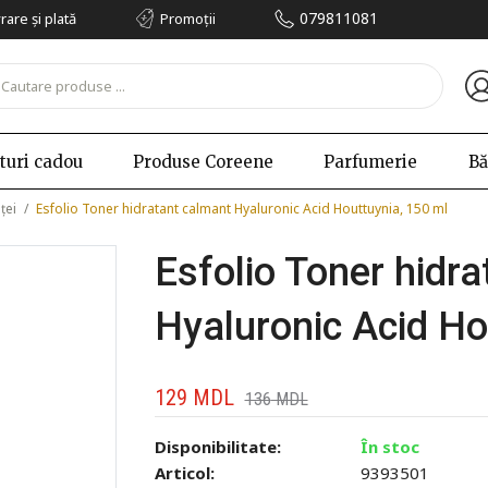
079811081
vrare și plată
Promoții
turi cadou
Produse Coreene
Parfumerie
Bă
ței
/
Esfolio Toner hidratant calmant Hyaluronic Acid Houttuynia, 150 ml
Esfolio Toner hidr
Hyaluronic Acid Ho
129
MDL
136
MDL
Disponibilitate:
În stoc
Articol:
9393501