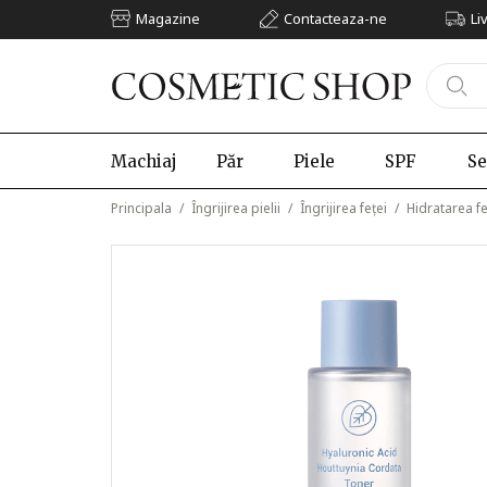
Magazine
Contacteaza-ne
Li
Machiaj
Păr
Piele
SPF
Se
Principala
/
Îngrijirea pielii
/
Îngrijirea feței
/
Hidratarea fe