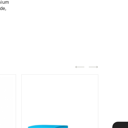
nium
de,