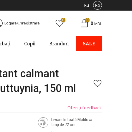
Ru
Ro
0
0
0
Logare/Inregistrare
MDL
rbați
Copii
Branduri
SALE
atant calmant
uttuynia, 150 ml
Oferiți feedback
Livrare în toată Moldova
timp de 72 ore