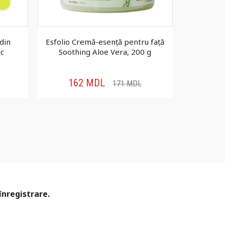
din
Esfolio Cremă-esență pentru față
Farmona 
uc
Soothing Aloe Vera, 200 g
Aqua 
162
MDL
20
171
MDL
înregistrare.