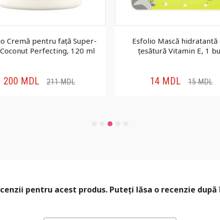
io Cremă pentru față Super-
Esfolio Mască hidratantă 
 Coconut Perfecting, 120 ml
țesătură Vitamin E, 1 b
200
MDL
14
MDL
211
MDL
15
MDL
cenzii pentru acest produs. Puteți lăsa o recenzie după 