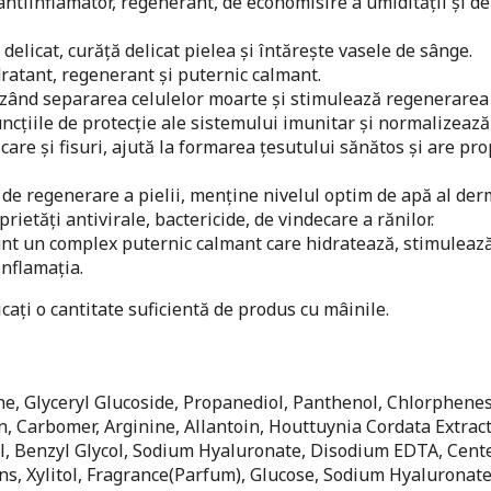
ntiinflamator, regenerant, de economisire a umidității și de
elicat, curăță delicat pielea și întărește vasele de sânge.
dratant, regenerant și puternic calmant.
izând separarea celulelor moarte și stimulează regenerarea
funcțiile de protecție ale sistemului imunitar și normalizează
scare și fisuri, ajută la formarea țesutului sănătos și are pro
de regenerare a pielii, menține nivelul optim de apă al der
ietăți antivirale, bactericide, de vindecare a rănilor.
nt un complex puternic calmant care hidratează, stimuleaz
inflamația.
icați o cantitate suficientă de produs cu mâinile.
ine, Glyceryl Glucoside, Propanediol, Panthenol, Chlorphene
n, Carbomer, Arginine, Allantoin, Houttuynia Cordata Extract
ol, Benzyl Glycol, Sodium Hyaluronate, Disodium EDTA, Cent
ns, Xylitol, Fragrance(Parfum), Glucose, Sodium Hyaluronat