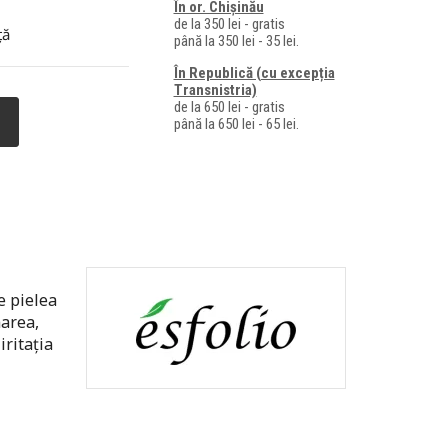
În or. Chișinău
de la 350 lei - gratis
ță
până la 350 lei - 35 lei.
În Republică (cu excepția
Transnistria)
de la 650 lei - gratis
până la 650 lei - 65 lei.
e pielea
marea,
iritația