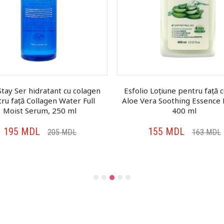
tay Ser hidratant cu colagen
Esfolio Loțiune pentru față c
ru față Collagen Water Full
Aloe Vera Soothing Essence 
Moist Serum, 250 ml
400 ml
195
MDL
155
MDL
205
MDL
163
MDL