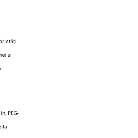
prietăți
mei și
ă
sin, PEG-
,
ella
e