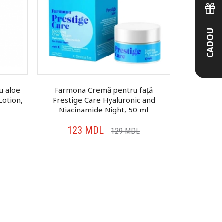
CADOU
u aloe
Farmona Cremă pentru față
Esfolio C
Lotion,
Prestige Care Hyaluronic and
Rich Coc
Niacinamide Night, 50 ml
123
MDL
20
129
MDL