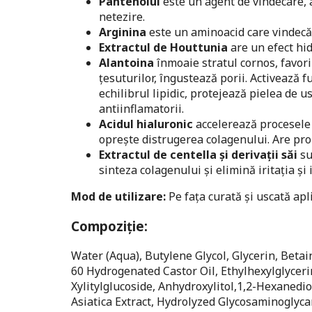
Pantenolul
este un agent de vindecare, a
netezire.
Arginina
este un aminoacid care vindecă d
Extractul de Houttunia
are un efect hi
Alantoina
înmoaie stratul cornos, favor
țesuturilor, îngustează porii. Activează 
echilibrul lipidic, protejează pielea de u
antiinflamatorii.
Acidul hialuronic
accelerează procesele 
oprește distrugerea colagenului. Are propr
Extractul de centella și derivații săi
su
sinteza colagenului și elimină iritația și 
Mod de utilizare:
Pe fața curată și uscată apl
Compoziţie:
Water (Aqua), Butylene Glycol, Glycerin, Beta
60 Hydrogenated Castor Oil, Ethylhexylglyceri
Xylitylglucoside, Anhydroxylitol,1,2-Hexanedi
Asiatica Extract, Hydrolyzed Glycosaminoglyca