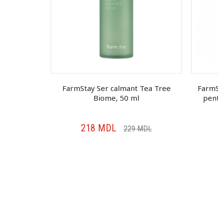
 Thermal
FarmStay Ser calmant Tea Tree
FarmS
 1, 30 ml
Biome, 50 ml
pent
218
MDL
MDL
229
MDL