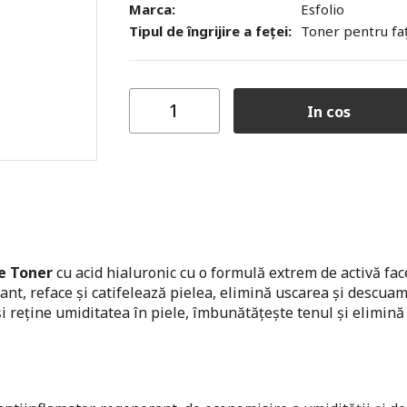
Marca:
Esfolio
Tipul de îngrijire a feței:
Toner pentru fa
In cos
ce Toner
cu acid hialuronic cu o formulă extrem de activă fac
mant, reface și catifelează pielea, elimină uscarea și descua
i reține umiditatea în piele, îmbunătățește tenul și elimină 