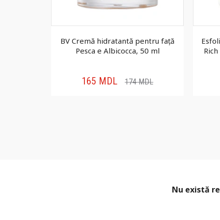
ață Karite
BV Cremă hidratantă pentru față
Esfol
l
Pesca e Albicocca, 50 ml
Rich
165
MDL
MDL
174
MDL
Nu există re