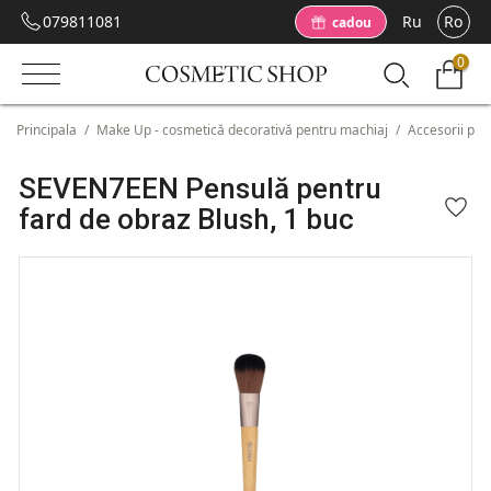
079811081
Ru
Ro
cadou
0
Principala
/
Make Up - cosmetică decorativă pentru machiaj
/
Accesorii pen
SEVEN7EEN Pensulă pentru
fard de obraz Blush, 1 buc