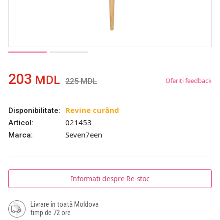
203
MDL
Oferiți feedback
225
MDL
Revine curând
Disponibilitate:
021453
Articol:
Seven7een
Marca:
Informati despre Re-stoc
Livrare în toată Moldova
timp de 72 ore