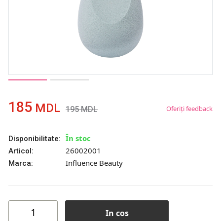
185
MDL
Oferiți feedback
195
MDL
În stoc
Disponibilitate:
26002001
Articol:
Influence Beauty
Marca:
In cos