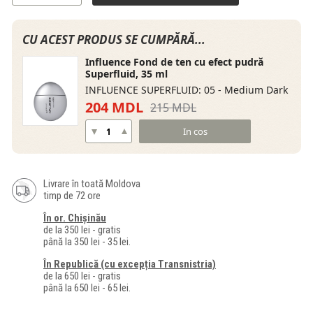
CU ACEST PRODUS SE CUMPĂRĂ...
Influence Fond de ten cu efect pudră
Superfluid, 35 ml
INFLUENCE SUPERFLUID: 05 - Medium Dark
204 MDL
215 MDL
In cos
Livrare în toată Moldova
timp de 72 ore
În or. Chișinău
de la 350 lei - gratis
până la 350 lei - 35 lei.
În Republică (cu excepția Transnistria)
de la 650 lei - gratis
până la 650 lei - 65 lei.