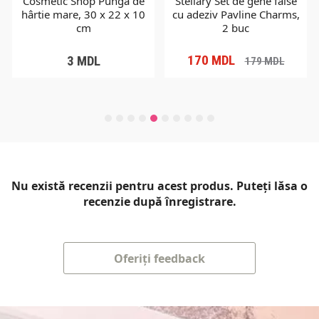
Cosmetic Shop Pungă de
Stellary Set de gene false
hârtie mare, 30 x 22 x 10
cu adeziv Pavline Charms,
cm
2 buc
170
MDL
3
MDL
179
MDL
Nu există recenzii pentru acest produs. Puteți lăsa o
recenzie după înregistrare.
Oferiți feedback