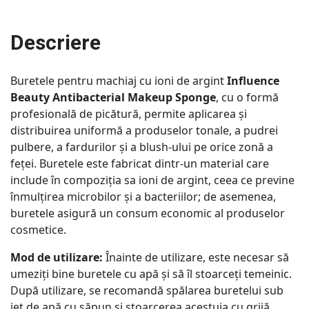
Descriere
Buretele pentru machiaj cu ioni de argint
Influence
Beauty Antibacterial Makeup Sponge
, cu o formă
profesională de picătură, permite aplicarea și
distribuirea uniformă a produselor tonale, a pudrei
pulbere, a fardurilor și a blush-ului pe orice zonă a
feței. Buretele este fabricat dintr-un material care
include în compoziția sa ioni de argint, ceea ce previne
înmulțirea microbilor și a bacteriilor; de asemenea,
buretele asigură un consum economic al produselor
cosmetice.
Mod de utilizare:
Înainte de utilizare, este necesar să
umeziți bine buretele cu apă și să îl stoarceți temeinic.
După utilizare, se recomandă spălarea buretelui sub
jet de apă cu săpun și stoarcerea acestuia cu grijă.