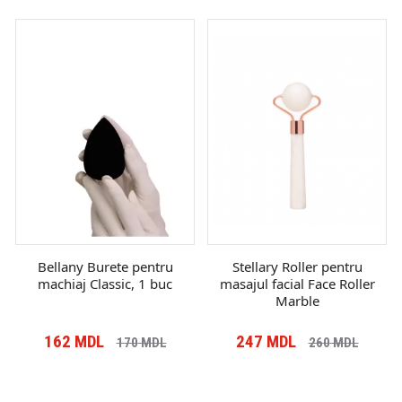
Bellany Burete pentru
Stellary Roller pentru
machiaj Classic, 1 buc
masajul facial Face Roller
Marble
162
MDL
247
MDL
170
MDL
260
MDL