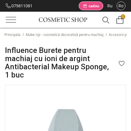
079811081
Ru
Ro
cadou
0
Principala
/
Make Up - cosmetică decorativă pentru machiaj
/
Accesorii pen
Influence Burete pentru
machiaj cu ioni de argint
Antibacterial Makeup Sponge,
1 buc