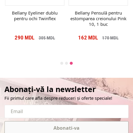
Bellany Eyeliner dublu
Bellany Pensulă pentru
pentru ochi Twinflex
estomparea creionului Pink
10, 1 buc
290
MDL
162
MDL
305
MDL
170
MDL
Abonați-vă la newsletter
Fii primul care afla despre reduceri și oferte speciale!
Abonati-va