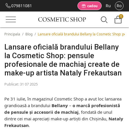
079811081
Ru
Ro
cadou
0
Principala
/
Blog
/
Lansare oficială brandului Bellany la Cosmetic Shop: pe
Lansare oficială brandului Bellany
la Cosmetic Shop: pensule
profesionale de machiaj create de
make-up artista Nataly Frekautsan
Publicat:
31 07 2025
Pe 31 iulie, în magazinul Cosmetic Shop a avut loc lansarea
grandioasă a brandului
Bellany
–
o
marcă profesionistă
de pensule și accesorii de machiaj
, fondată de unul
dintre cei mai apreciați make-up artiști din Chișinău,
Nataly
Frekautsan
.