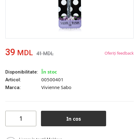
39
MDL
Oferiți feedback
41
MDL
În stoc
Disponibilitate:
00500401
Articol:
Vivienne Sabo
Marca:
In cos