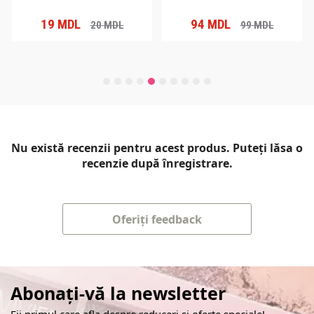
19
MDL
94
MDL
20
MDL
99
MDL
Nu există recenzii pentru acest produs. Puteți lăsa o
recenzie după înregistrare.
Oferiți feedback
Abonați-vă la newsletter
Fii primul care afla despre reduceri și oferte speciale!