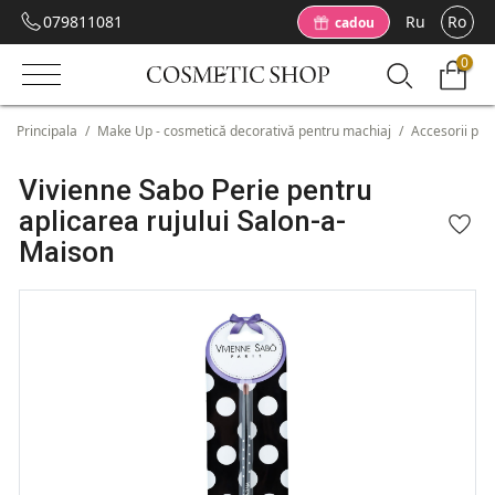
079811081
Ru
Ro
cadou
0
Principala
/
Make Up - cosmetică decorativă pentru machiaj
/
Accesorii pen
Vivienne Sabo Perie pentru
aplicarea rujului Salon-a-
Maison