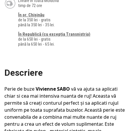
Livrare în toată Moldova
timp de 72 ore
În or. Chișinău
de la 350 lei - gratis
până la 350 lei - 35 lei.
În Republică (cu excepția Transnistria)
de la 650 lei - gratis
până la 650 lei - 65 lei.
Descriere
Perie de buze
Vivienne SABO
vă va ajuta sa aplicati
chiar si cea mai intensiva nuanta de ruj! Aceasta vă
permite să creați conturul perfect și sa aplicati rujul
uniform pe toata suprafata buzelor. Această perie este
convenabila de a combina mai multe nuante de ruj
pentru a crea un efect de volum suplimentar. Este
fabricata din nylon - material sintetic, moale