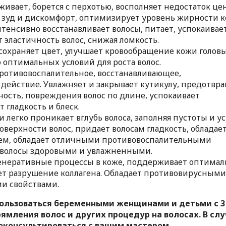
живает, борется с перхотью, восполняет недостаток ц
т зуд и дискомфорт, оптимизирует уровень жирности 
интенсивно восстанавливает волосы, питает, успокаивае
т эластичность волос, снижая ломкость.
сохраняет цвет, улучшает кровообращение кожи головы,
 оптимальных условий для роста волос.
ротивовоспалительное, восстанавливающее,
действие. Увлажняет и закрывает кутикулу, предотвр
ность, повреждения волос по длине, успокаивает
 гладкость и блеск.
 легко проникает вглубь волоса, заполняя пустоты и у
оверхности волос, придает волосам гладкость, обладае
м, обладает отличными противовоспалительными
и волосы здоровыми и увлажненными.
енеративные процессы в коже, поддерживает оптима
ет разрушение коллагена. Обладает противовирусными
и свойствами.
пользоваться беременными женщинами и детьми с 3
ямления волос и других процедур на волосах. В сл
оконсультироваться с вашим мастером.