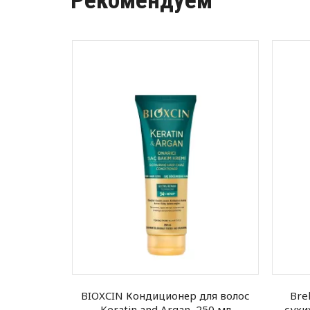
Рекомендуем
ивающая
BIOXCIN Кондиционер для волос
Bre
Nutrition,
Keratin and Argan, 250 мл
сухи