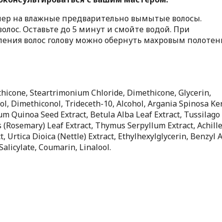
нер на влажные предварительно вымытые волосы.
олос. Оставьте до 5 минут и смойте водой. При
вления волос голову можно обернуть махровым полоте
thicone, Steartrimonium Chloride, Dimethicone, Glycerin,
l, Dimethiconol, Trideceth-10, Alcohol, Argania Spinosa Ke
m Quinoa Seed Extract, Betula Alba Leaf Extract, Tussilago
is (Rosemary) Leaf Extract, Thymus Serpyllum Extract, Achill
 Urtica Dioica (Nettle) Extract, Ethylhexylglycerin, Benzyl A
alicylate, Coumarin, Linalool.