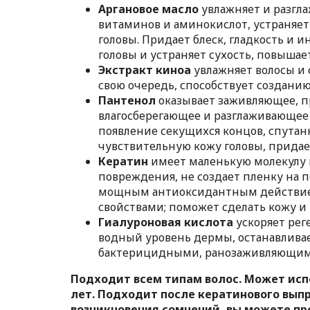
Аргановое масло
увлажняет и разгла
витаминов и аминокислот, устраняе
головы. Придает блеск, гладкость и 
головы и устраняет сухость, повышае
Экстракт киноа
увлажняет волосы и 
свою очередь, способствует созданию
Пантенол
оказывает заживляющее, п
влагосберегающее и разглаживающее 
появление секущихся концов, спутан
чувствительную кожу головы, придает
Кератин
имеет маленькую молекулу и
повреждения, не создает пленку на п
мощным антиоксидантным действие
свойствами; поможет сделать кожу 
Гиалуроновая кислота
ускоряет рег
водный уровень дермы, останавлива
бактерицидными, ранозаживляющим
Подходит всем типам волос. Может ис
лет. Подходит после кератинового выпр
возникновения сомнений, вы можете пр