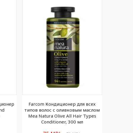
ционер
Farcom Кондиционер для всех
BEAVER П
nd
типов волос с оливковым маслом
волос
л
Mea Natura Olive All Hair Types
Conditioner, 300 мл