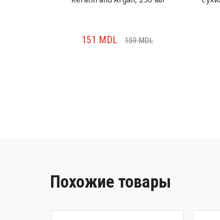
151
MDL
MDL
159
MDL
Похожие товары