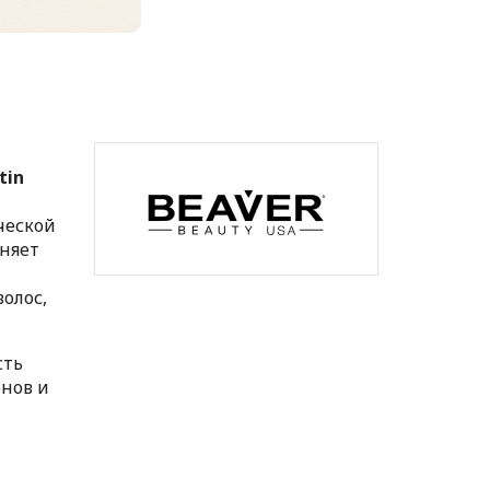
tin
ческой
жняет
волос,
сть
енов и