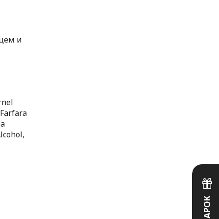
нцем и
rnel
 Farfara
ea
lcohol,
ПОДАРОК