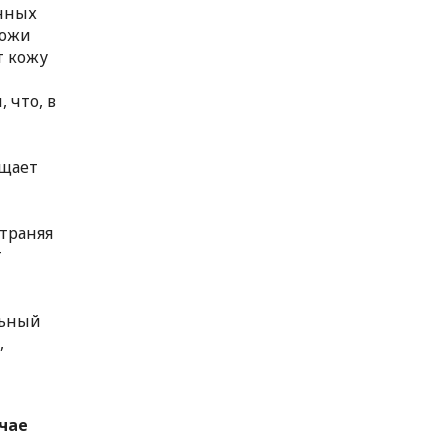
енных
кожи
т кожу
 что, в
ащает
страняя
т
льный
,
учае