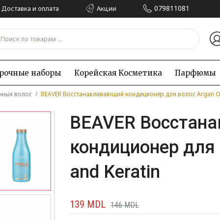
079811081
Доставка и оплата
Акции
рочные наборы
Корейская Kосметика
Парфюмы
нных волос
/
BEAVER Восстанавливающий кондиционер для волос Argan Oil
BEAVER Восстан
кондиционер для 
and Keratin
139
MDL
146
MDL