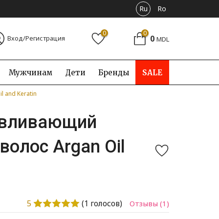
Ru
Ro
0
0
0
Вход/Регистрация
MDL
Мужчинам
Дети
Бренды
SALE
 and Keratin
авливающий
волос Argan Oil
5
(
1
голосов)
Отзывы
(1)