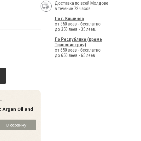
Доставка по всей Молдове
в течение 72 часов
По г. Кишинёв
от 350 леев - бесплатно
до 350 леев - 35 леев.
По Республике (кроме
Транснистрия)
от 650 леев - бесплатно
до 650 леев - 65 леев
.
 Argan Oil and
В корзину