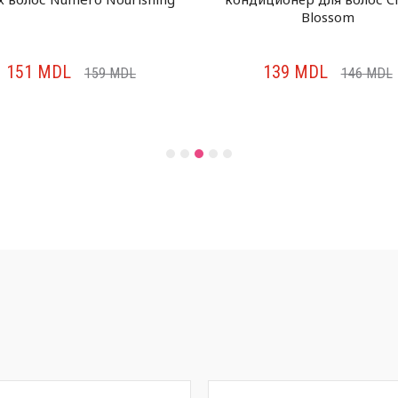
Blossom
151
MDL
139
MDL
159
MDL
146
MDL