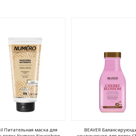
lil Питательная маска для
BEAVER Балансирующ
х волос Numero Nourishing
кондиционер для волос C