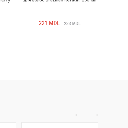
221
MDL
22
233
MDL