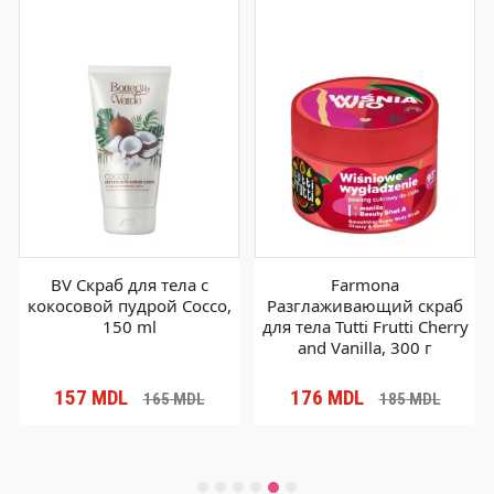
BV Скраб для тела с
Farmona
кокосовой пудрой Cocco,
Разглаживающий скраб
150 ml
для тела Tutti Frutti Cherry
and Vanilla, 300 г
157
MDL
176
MDL
165
MDL
185
MDL