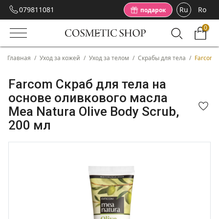
079811081
Ru
Ro
подарок
0
Главная
/
Уход за кожей
/
Уход за телом
/
Скрабы для тела
/
Farcom С
Farcom Скраб для тела на
основе оливкового масла
Mea Natura Olive Body Scrub,
200 мл