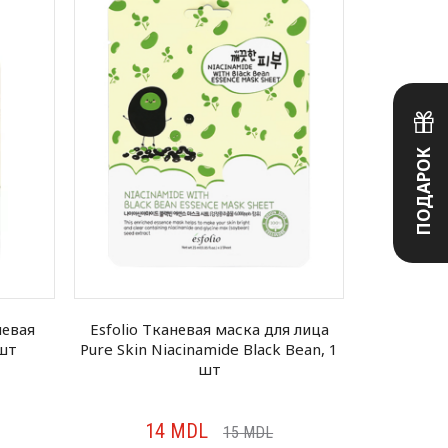
ПОДАРОК
невая
Esfolio Тканевая маска для лица
FarmSta
 шт
Pure Skin Niacinamide Black Bean, 1
тканевая м
шт
14
MDL
1
15
MDL