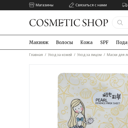
Магазины
Связаться с нами
Макияж
Волосы
Кожа
SPF
Пода
Главная
/
Уход за кожей
/
Уход за лицом
/
Маски для л