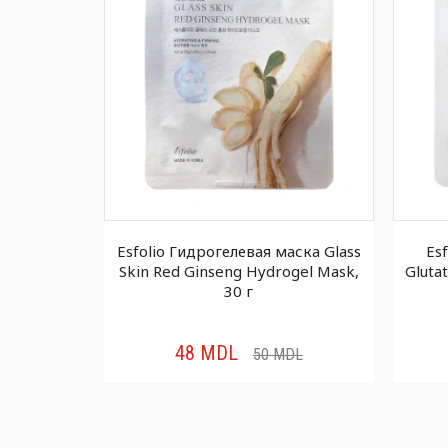
а для лица
Esfolio Гидрогелевая маска Glass
Es
eine, 1 шт
Skin Red Ginseng Hydrogel Mask,
Gluta
30 г
48
MDL
DL
50
MDL