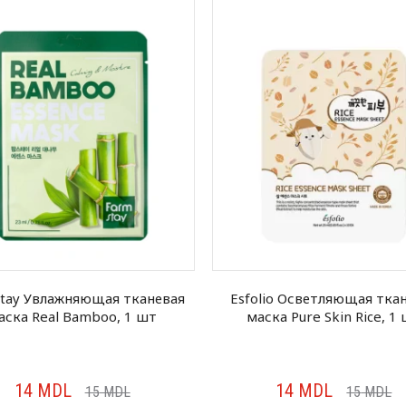
tay Увлажняющая тканевая
Esfolio Осветляющая тка
аска Real Bamboo, 1 шт
маска Pure Skin Rice, 1
14
MDL
14
MDL
15
MDL
15
MDL