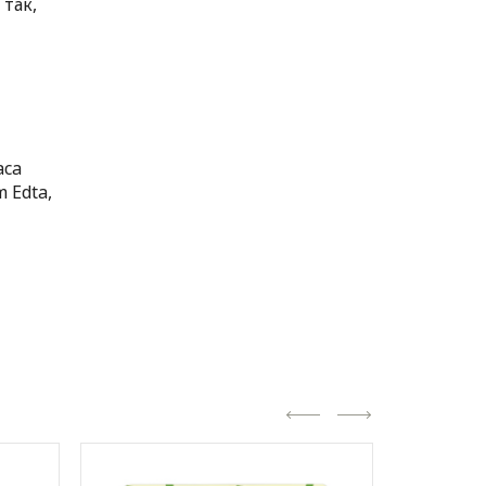
так,
aca
m Edta,