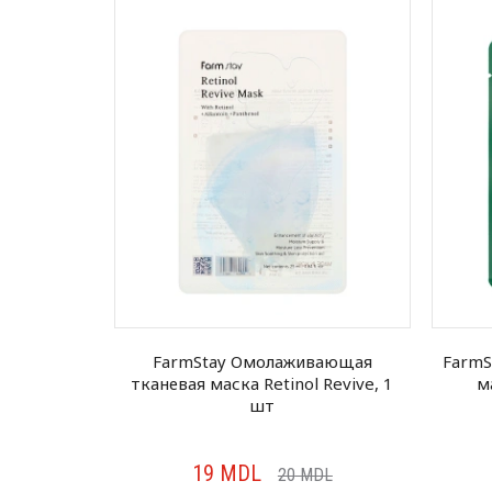
llagen EGF
FarmStay Омолаживающая
FarmS
т
тканевая маска Retinol Revive, 1
м
шт
19
MDL
DL
20
MDL