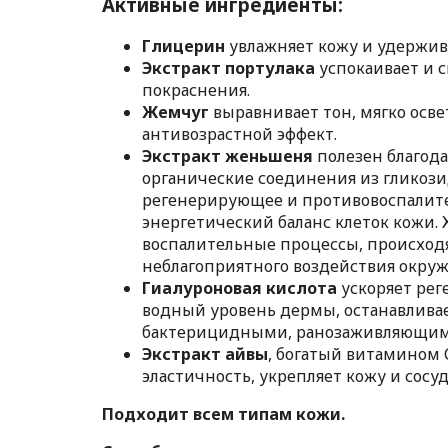
Активные ингредиенты:
Глицерин
увлажняет кожу и удержива
Экстракт портулака
успокаивает и 
покраснения.
Жемчуг
выравнивает тон, мягко освет
антивозрастной эффект.
Экстракт женьшеня
полезен благод
органические соединения из гликоз
регенерирующее и противовоспалит
энергетический баланс клеток кожи.
воспалительные процессы, происход
неблагоприятного воздействия окру
Гиалуроновая кислота
ускоряет рег
водный уровень дермы, останавлива
бактерицидными, ранозаживляющим
Экстракт айвы
, богатый витамином C
эластичность, укрепляет кожу и сосуд
Подходит всем типам кожи.