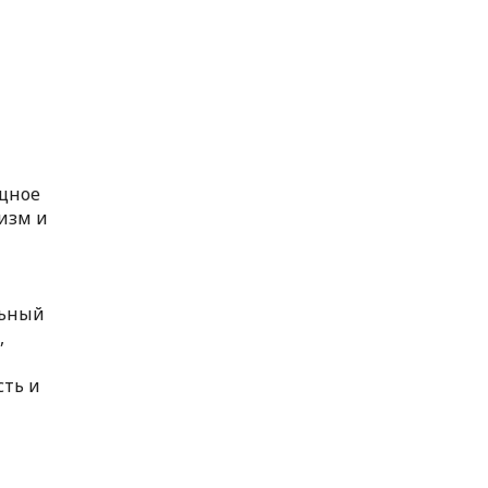
ощное
изм и
льный
,
сть и