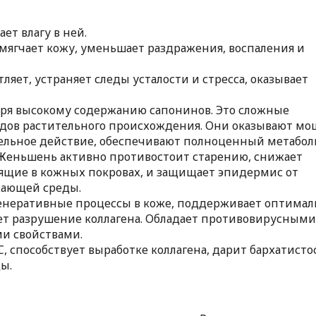
ет влагу в ней.
смягчает кожу, уменьшает раздражения, воспаления и
ляет, устраняет следы усталости и стресса, оказывает
аря высокому содержанию сапонинов. Это сложные
идов растительного происхождения. Они оказывают м
ельное действие, обеспечивают полноценный метабол
 Женьшень активно противостоит старению, снижает
ящие в кожных покровах, и защищает эпидермис от
жающей среды.
енеративные процессы в коже, поддерживает оптима
ет разрушение коллагена. Обладает противовирусными
и свойствами.
, способствует выработке коллагена, дарит бархатисто
ы.