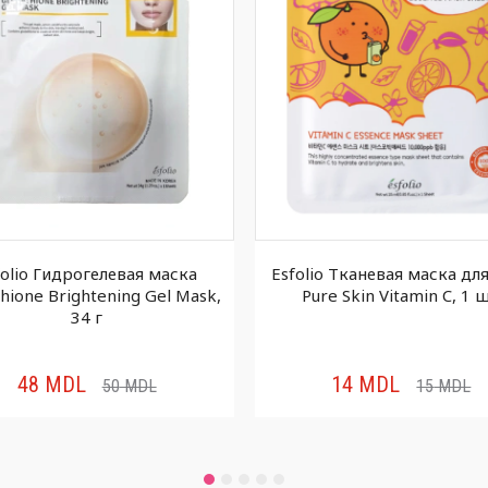
folio Гидрогелевая маска
Esfolio Тканевая маска дл
thione Brightening Gel Mask,
Pure Skin Vitamin C, 1 
34 г
48
MDL
14
MDL
50
MDL
15
MDL