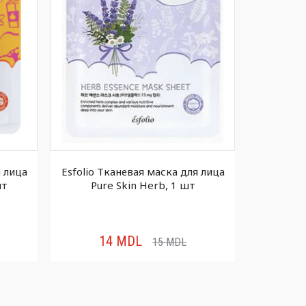
я лица
Esfolio Тканевая маска для лица
Esfolio Г
шт
Pure Skin Herb, 1 шт
Skin Sna
14
MDL
4
15
MDL