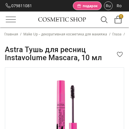
079811081
Ru
Ro
подарок
0
Главная
/
Make Up – декоративная косметика для макияжа
/
Глаза
/
Т
Astra Тушь для ресниц
Instavolume Mascara, 10 мл