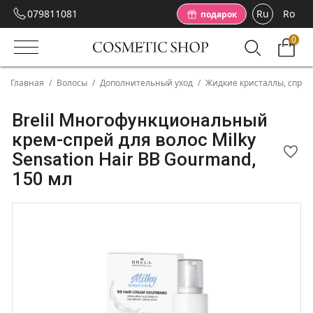
079811081
Ru
Ro
подарок
0
Главная
/
Волосы
/
Дополнительный уход
/
Жидкие кристаллы, спре
Brelil Многофункциональный
крем-спрей для волос Milky
Sensation Hair BB Gourmand,
150 мл