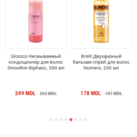
Glossco Несмываемый
Brelil Двухфазный
кондиционер для волос
бальзам-спрей для волос
Smoothie Biphasic, 500 мл
Numero, 200 мл
249
MDL
178
MDL
262
MDL
187
MDL