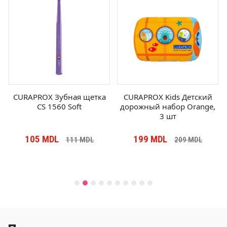
CURAPROX Зубная щетка
CURAPROX Kids Детский
CS 1560 Soft
дорожный набор Orange,
3 шт
105
MDL
199
MDL
111
MDL
209
MDL