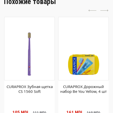
Похожие товары
CURAPROX Зубная щетка
CURAPROX Дорожный
CS 1560 Soft
набор Be You Yellow, 4 шт
105
MDL
161
MDL
111
MDL
169
MDL