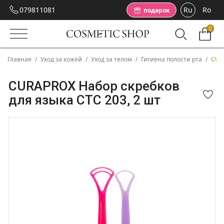
079811081
Ru
Ro
подарок
0
Главная
/
Уход за кожей
/
Уход за телом
/
Гигиена полости рта
/
CURA
CURAPROX Набор скребков
для языка СТС 203, 2 шт