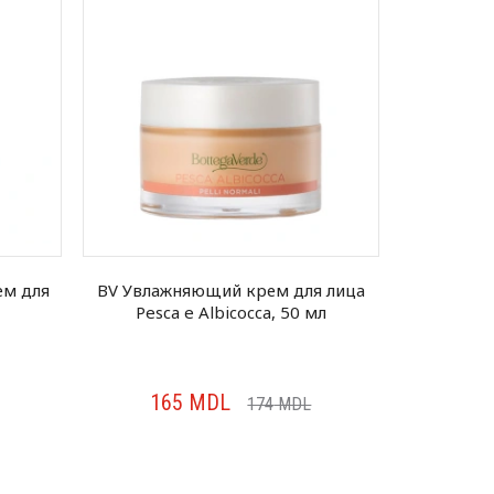
ем для
BV Увлажняющий крем для лица
APLB У
Pesca e Albicocca, 50 мл
лица Squa
165
MDL
20
174
MDL