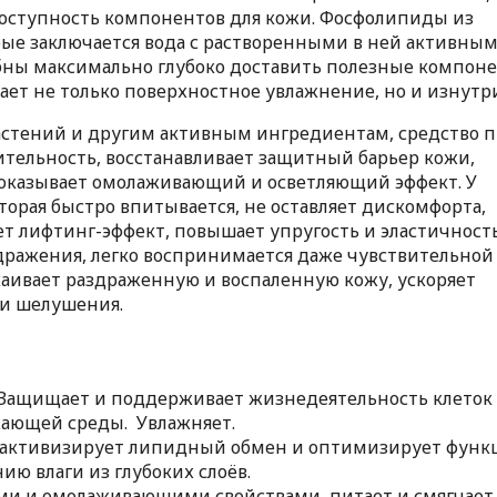
оступность компонентов для кожи. Фосфолипиды из
рые заключается вода с растворенными в ней активны
бны максимально глубоко доставить полезные компон
ает не только поверхностное увлажнение, но и изнутр
растений и другим активным ингредиентам, средство п
ительность, восстанавливает защитный барьер кожи,
 оказывает омолаживающий и осветляющий эффект. У
торая быстро впитывается, не оставляет дискомфорта,
ет лифтинг-эффект, повышает упругость и эластичность
дражения, легко воспринимается даже чувствительной
каивает раздраженную и воспаленную кожу, ускоряет
ь и шелушения.
Защищает и поддерживает жизнедеятельность клеток
ающей среды. Увлажняет.
, активизирует липидный обмен и оптимизирует фун
ию влаги из глубоких слоёв.
и и омолаживающими свойствами, питает и смягчает 