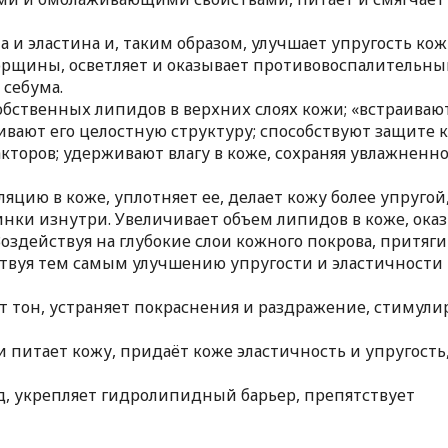
а и эластина и, таким образом, улучшает упругость кож
орщины, осветляет и оказывает противовоспалительны
 себума.
бственных липидов в верхних слоях кожи; «встраивают
вают его целостную структуру; способствуют защите 
кторов; удерживают влагу в коже, сохраняя увлажненно
цию в коже, уплотняет ее, делает кожу более упругой
инки изнутри. Увеличивает объем липидов в коже, ока
здействуя на глубокие слои кожного покрова, притяги
твуя тем самым улучшению упругости и эластичности
т тон, устраняет покраснения и раздражение, стимули
и питает кожу, придаёт коже эластичность и упругость
д, укрепляет гидролипидный барьер, препятствует