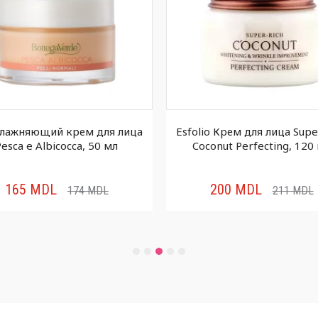
влажняющий крем для лица
Esfolio Крем для лица Supe
Pesca e Albicocca, 50 мл
Coconut Perfecting, 120
165
MDL
200
MDL
174
MDL
211
MDL