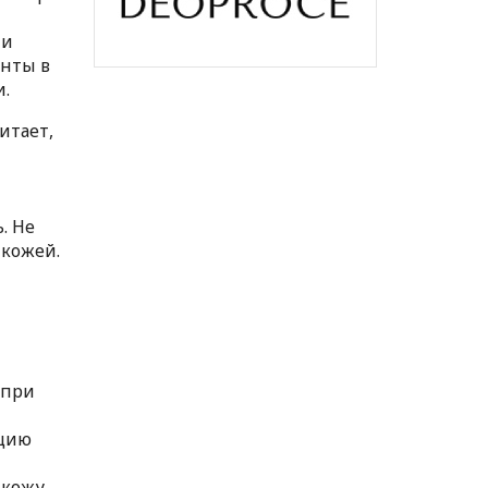
ми
енты в
и.
итает,
. Не
 кожей.
 при
кцию
кожу,