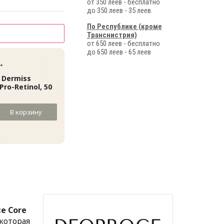
от 350 леев - бесплатно
до 350 леев - 35 леев.
По Республике (кроме
Транснистрия)
от 650 леев - бесплатно
до 650 леев - 65 леев
.
 Dermiss
Pro-Retinol, 50
В корзину
e ​Core
которая