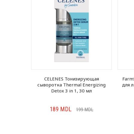
Super-Rich
CELENES Тонизирующая
Farm
 120 мл
сыворотка Thermal Energizing
для л
Detox 3 in 1, 30 мл
189
MDL
MDL
199
MDL