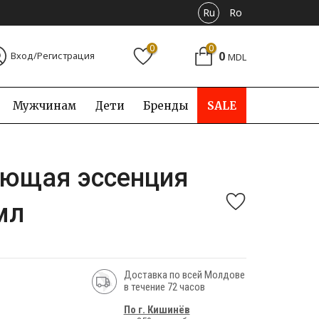
Ru
Ro
0
0
0
Вход/Регистрация
MDL
Мужчинам
Дети
Бренды
SALE
яющая эссенция
мл
Доставка по всей Молдове
в течение 72 часов
По г. Кишинёв