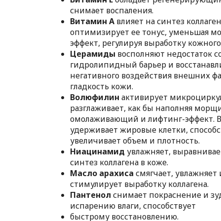
снимает воспаления.
Витамин А
влияет на синтез коллаген
оптимизирует ее тонус, уменьшая м
эффект, регулируя выработку кожного
Церамиды
восполняют недостаток со
гидролипидный барьер и восстанавли
негативного воздействия внешних фа
гладкость кожи.
Волюфилин
активирует микроциркуля
разглаживает, как бы наполняя морщ
омолаживающий и лифтинг-эффект. Во
удерживает жировые клетки, способс
увеличивает объем и плотность.
Ниацинамид
увлажняет, выравнивае
синтез коллагена в коже.
Масло арахиса
смягчает, увлажняет 
стимулирует выработку коллагена.
Пантенол
снимает покраснение и зу
испарению влаги, способствует
быстрому восстановлению.