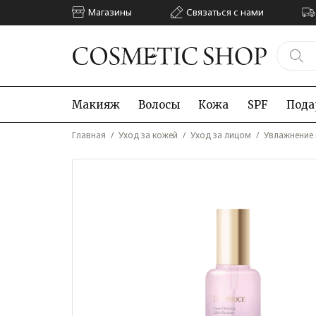
Магазины
Связаться с нами
Макияж
Волосы
Кожа
SPF
Пода
Главная
/
Уход за кожей
/
Уход за лицом
/
Увлажнение 