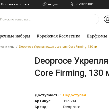
079811081
Доставка и оплата
Акции
рочные наборы
Корейская Kосметика
Парфюмы
кожи лица
/
Deoproce Укрепляющая эссенция Core Firming, 130 мл
Deoproce Укрепл
Core Firming, 130 
Доступность:
Недоступен
Артикул:
316894
Бренд:
Deoproce