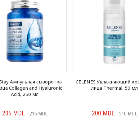
Stay Ампульная сыворотка
CELENES Увлажняющий кр
ица Collagen and Hyaluronic
лица Thermal, 50 мл
Acid, 250 мл
205
MDL
200
MDL
216
MDL
210
MDL