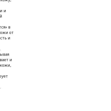
и и
й
ся» в
кожи от
сть и
,
зывая
вает и
 кожи,
рует
,