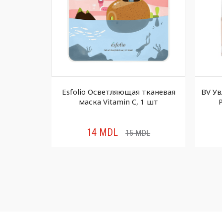
я тканевая
Esfolio Осветляющая тканевая
BV У
 1 шт
маска Vitamin C, 1 шт
14
MDL
DL
15
MDL