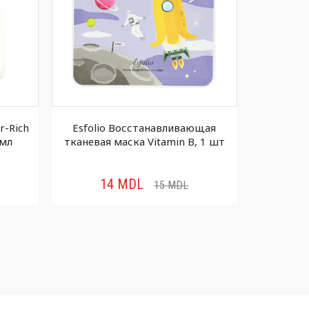
r-Rich
Esfolio Восстанавливающая
Esfolio
 мл
тканевая маска Vitamin B, 1 шт
гель для л
14
MDL
8
15
MDL