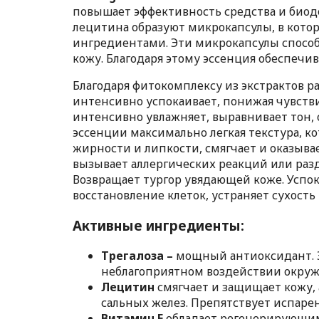
повышает эффективность средства и биод
лецитина образуют микрокапсулы, в кото
ингредиентами. Эти микрокапсулы спосо
кожу. Благодаря этому эссенция обеспечив
Благодаря фитокомплексу из экстрактов 
интенсивно успокаивает, понижая чувств
интенсивно увлажняет, выравнивает тон,
эссенции максимально легкая текстура, ко
жирности и липкости, смягчает и оказыва
вызывает аллергических реакций или раз
Возвращает тургор увядающей коже. Успо
восстановление клеток, устраняет сухост
Активные ингредиенты:
Трегалоза –
мощный антиоксидант. 
неблагоприятном воздействии окруж
Лецитин
смягчает и защищает кожу
сальных желез. Препятствует испарен
Витамин Е
обладает регенерирующим