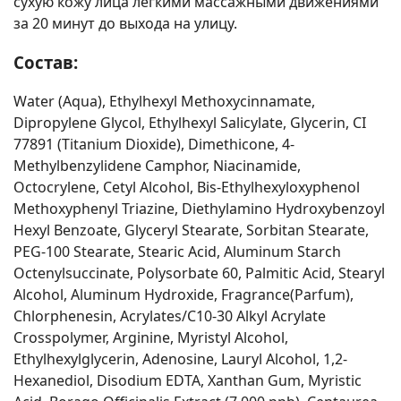
сухую кожу лица легкими массажными движениями
за 20 минут до выхода на улицу.
Состав:
Water (Aqua), Ethylhexyl Methoxycinnamate,
Dipropylene Glycol, Ethylhexyl Salicylate, Glycerin, CI
77891 (Titanium Dioxide), Dimethicone, 4-
Methylbenzylidene Camphor, Niacinamide,
Octocrylene, Cetyl Alcohol, Bis-Ethylhexyloxyphenol
Methoxyphenyl Triazine, Diethylamino Hydroxybenzoyl
Hexyl Benzoate, Glyceryl Stearate, Sorbitan Stearate,
PEG-100 Stearate, Stearic Acid, Aluminum Starch
Octenylsuccinate, Polysorbate 60, Palmitic Acid, Stearyl
Alcohol, Aluminum Hydroxide, Fragrance(Parfum),
Chlorphenesin, Acrylates/C10-30 Alkyl Acrylate
Crosspolymer, Arginine, Myristyl Alcohol,
Ethylhexylglycerin, Adenosine, Lauryl Alcohol, 1,2-
Hexanediol, Disodium EDTA, Xanthan Gum, Myristic