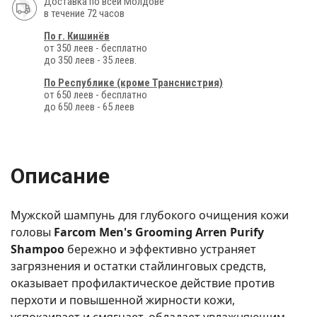
Доставка по всей Молдове
в течение 72 часов
По г. Кишинёв
от 350 леев - бесплатно
до 350 леев - 35 леев.
По Республике (кроме Транснистрия)
от 650 леев - бесплатно
до 650 леев - 65 леев
Описание
Мужской шампунь для глубокого очищения кожи
головы
Farcom Men's Grooming Arren Purify
Shampoo
бережно и эффективно устраняет
загрязнения и остатки стайлинговых средств,
оказывает профилактическое действие против
перхоти и повышенной жирности кожи,
успокаивает и смягчает, обладает увлажняющим