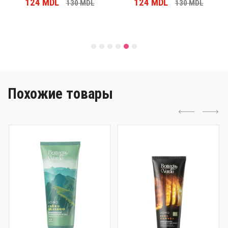
124
MDL
124
MDL
130
MDL
130
MDL
Похожие товары