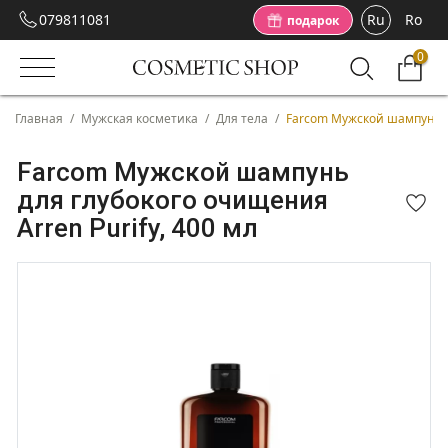
079811081
Ru
Ro
подарок
0
Главная
/
Мужская косметика
/
Для тела
/
Farcom Мужской шампунь дл
Farcom Мужской шампунь
для глубокого очищения
Arren Purify, 400 мл