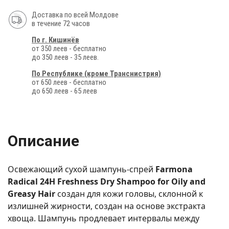
Доставка по всей Молдове
в течение 72 часов
По г. Кишинёв
от 350 леев - бесплатно
до 350 леев - 35 леев.
По Республике (кроме Транснистрия)
от 650 леев - бесплатно
до 650 леев - 65 леев
Описание
Освежающий сухой шампунь-спрей
Farmona
Radical 24H Freshness Dry Shampoo for Oily and
Greasy Hair
создан для кожи головы, склонной к
излишней жирности, создан на основе экстракта
хвоща. Шампунь продлевает интервалы между