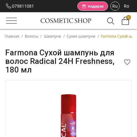
079811081
Ru
Ro
подарок
0
Главная
/
Волосы
/
Шампуни
/
Сухие шампуни
/
Farmona Cухой шамп
Farmona Cухой шампунь для
волос Radical 24H Freshness,
180 мл