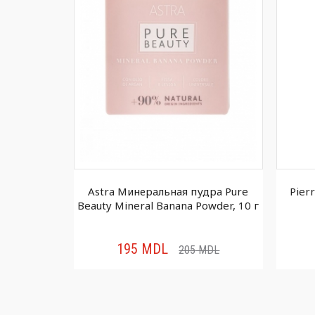
ая пудра
Astra Минеральная пудра Pure
Pier
ion SPF30,
Beauty Mineral Banana Powder, 10 г
195
MDL
MDL
205
MDL