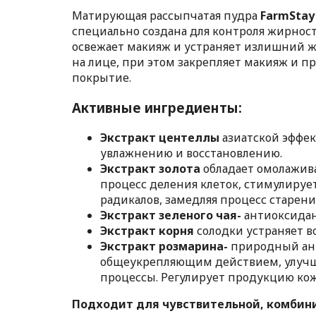
Матирующая рассыпчатая пудра
FarmStay
специально создана для контроля жирност
освежает макияж и устраняет излишний ж
на лице, при этом закрепляет макияж и пр
покрытие.
Активные ингредиенты:
Экстракт центеллы
азиатской эффек
увлажнению и восстановлению.
Экстракт золота
обладает омолажив
процесс деления клеток, стимулируе
радикалов, замедляя процесс старени
Экстракт зеленого чая-
антиоксидан
Экстракт корня
солодки устраняет в
Экстракт розмарина-
природный ант
общеукрепляющим действием, улучш
процессы. Регулирует продукцию ко
Подходит для чувствительной, комбин