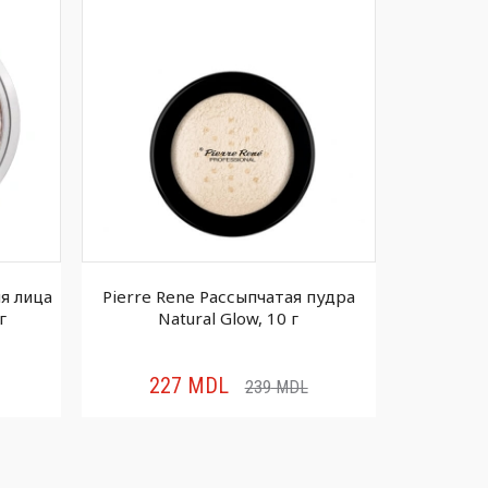
ля лица
Pierre Rene Рассыпчатая пудра
Stellary 
г
Natural Glow, 10 г
227
MDL
22
239
MDL