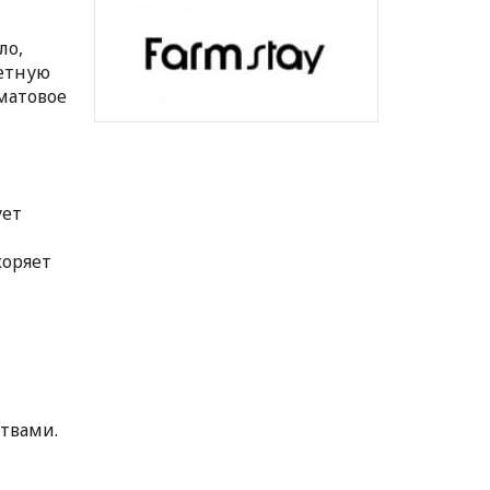
ло,
метную
 матовое
ует
коряет
твами.