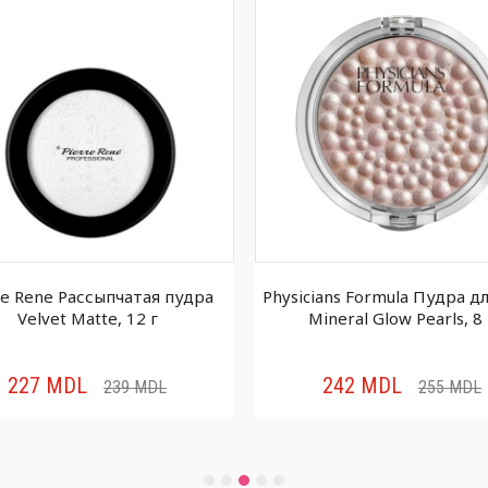
re Rene Рассыпчатая пудра
Physicians Formula Пудра д
Velvet Matte, 12 г
Mineral Glow Pearls, 8 
227
MDL
242
MDL
239
MDL
255
MDL