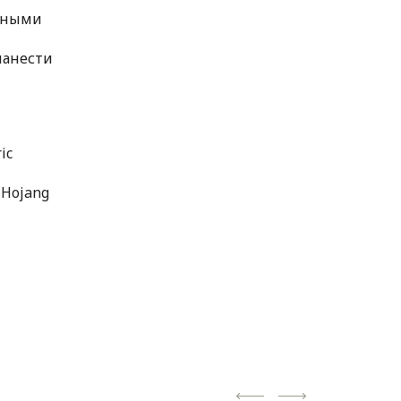
ожными
нанести
ic
, Hojang