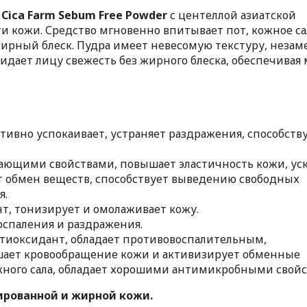
 Cica Farm Sebum Free Powder
с центеллой азиатской
и кожи. Средство мгновенно впитывает пот, кожное са
ирный блеск. Пудра имеет невесомую текстуру, неза
идает лицу свежесть без жирного блеска, обеспечивая
тивно успокаивает, устраняет раздражения, способств
ающими свойствами, повышает эластичность кожи, ус
т обмен веществ, способствует выведению свободных
я.
т, тонизирует и омолаживает кожу.
оспаления и раздражения.
иоксидант, обладает противовоспалительным,
ает кровообращение кожи и активизирует обменные
жного сала, обладает хорошими антимикробными свойс
ированной и жирной кожи.