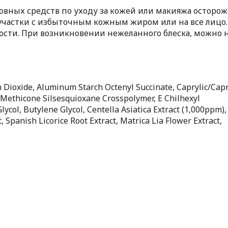
новных средств по уходу за кожей или макияжа остор
участки с избыточным кожным жиром или на все лицо.
сти. При возникновении нежеланного блеска, можно 
m Dioxide, Aluminum Starch Octenyl Succinate, Caprylic/Capr
/Methicone Silsesquioxane Crosspolymer, E Chilhexyl
ycol, Butylene Glycol, Centella Asiatica Extract (1,000ppm)
, Spanish Licorice Root Extract, Matrica Lia Flower Extract,