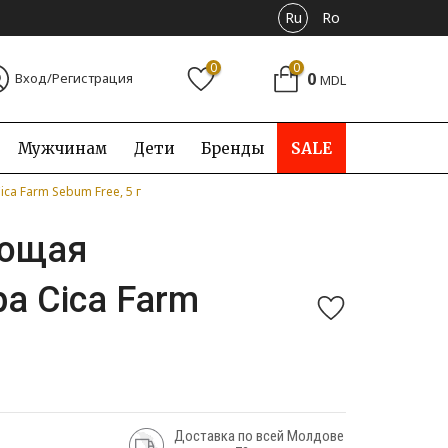
Ru
Ro
0
0
0
Вход/Регистрация
MDL
Мужчинам
Дети
Бренды
SALE
ca Farm Sebum Free, 5 г
ующая
а Cica Farm
Доставка по всей Молдове