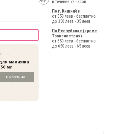
в течение 72 часов
По г. Кишинёв
от 350 леев - бесплатно
до 350 леев - 35 леев.
По Республике (кроме
Транснистрия)
от 650 леев - бесплатно
до 650 леев - 65 леев
.
 для макияжа
 50 мл
В корзину