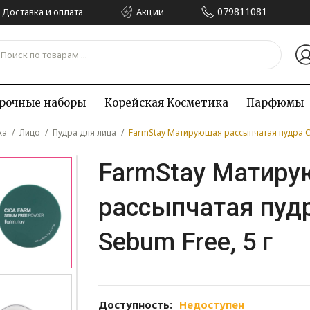
079811081
Доставка и оплата
Акции
рочные наборы
Корейская Kосметика
Парфюмы
жа
/
Лицо
/
Пудра для лица
/
FarmStay Матирующая рассыпчатая пудра Ci
FarmStay Матир
рассыпчатая пудр
Sebum Free, 5 г
Доступность:
Недоступен