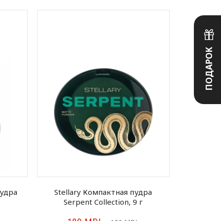
ПОДАРОК
пудра
Stellary Компактная пудра
Vivie
Serpent Collection, 9 г
матовая п