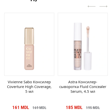
Vivienne Sabo Консилер
Astra Консилер-
S
Coverture High Coverage,
сыворотка Fluid Concealer
Ide
5 мл
Serum, 4.5 мл
161
MDL
185
MDL
169
MDL
195
MDL