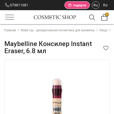
079811081
Ru
Ro
подарок
0
Главная
/
Make Up – декоративная косметика для макияжа
/
Лицо
/
К
Maybelline Консилер Instant
Eraser, 6.8 мл