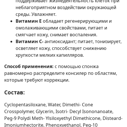
поддерживает жизнедеятельность клеток при
неблагоприятном воздействии окружающей
среды. Увлажняет.
Витамин Е
обладает регенерирующими и
омолаживающими свойствами, питает и
смягчает кожу, снимает воспаления.
Витамин С-
антиоксидант; питает, тонизирует,
осветляет кожу, способствует снижению
хрупкости мелких капилляров.
Способ применения:
с помощью спонжа
равномерно распределите консилер по областям,
которые требуют коррекции.
Состав:
Cyclopentasiloxane, Water, Dimethi- Cone
Crosspolymer, Glycerin, Isotri- Decyl Isononanoate,
Peg-9 Polydi Meth- Ylsiloxyethyl Dimethicone, Disteard-
Imoniumhectorite, Phenoxyethanol, Peg-10