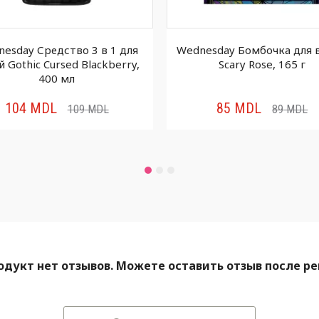
esday Средство 3 в 1 для
Wednesday Бомбочка для 
й Gothic Cursed Blackberry,
Scary Rose, 165 г
400 мл
104
MDL
85
MDL
109
MDL
89
MDL
одукт нет отзывов. Можете оставить отзыв после р