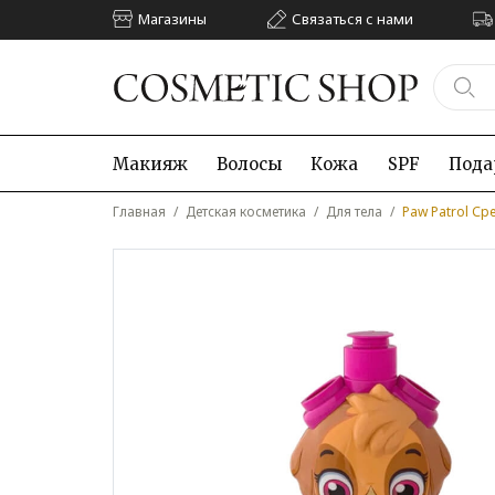
Магазины
Связаться с нами
Макияж
Волосы
Кожа
SPF
Пода
Главная
/
Детская косметика
/
Для тела
/
Paw Patrol Ср