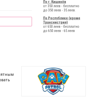
По г. Кишинёв
от 350 леев - бесплатно
до 350 леев - 35 леев.
По Республике (кроме
Транснистрия)
от 650 леев - бесплатно
до 650 леев - 65 леев
иятным
овать