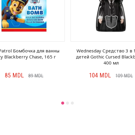
Patrol Бомбочкa для ванны
Wednesday Средство 3 в 
zy Blackberry Chase, 165 г
детей Gothic Cursed Blackb
400 мл
85
MDL
104
MDL
89
MDL
109
MDL