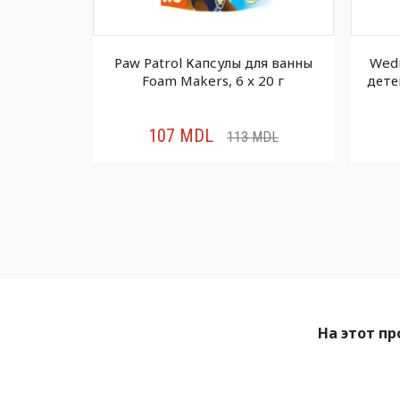
бочки для
Paw Patrol Капсулы для ванны
Wedn
т x 20 г
Foam Makers, 6 x 20 г
дете
107
MDL
MDL
113
MDL
На этот пр