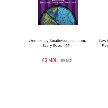
ля ванны
Wednesday Бомбочка для ванны
Paw 
20 г
Scary Rose, 165 г
Fiz
85
MDL
MDL
89
MDL