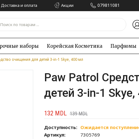
079811081
Доставка и оплата
Акции
рочные наборы
Корейская Kосметика
Парфюмы
едство очищения для детей 3-in-1 Skye, 400 мл
Paw Patrol Средс
детей 3-in-1 Skye,
132
MDL
139
MDL
Доступность:
Ожидается поступлени
Артикул:
7305769