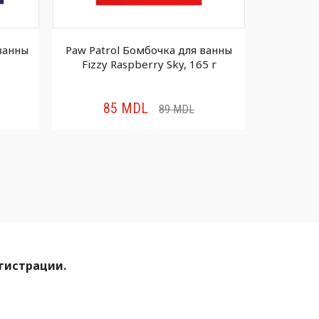
ванны
Paw Patrol Бомбочкa для ванны
WELEDA Де
Fizzy Raspberry Sky, 165 г
с кале
85
MDL
36
89
MDL
егистрации.