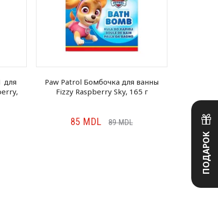
1 для
Paw Patrol Бомбочкa для ванны
My Litt
erry,
Fizzy Raspberry Sky, 165 г
ванны F
85
MDL
8
89
MDL
ПОДАРОК