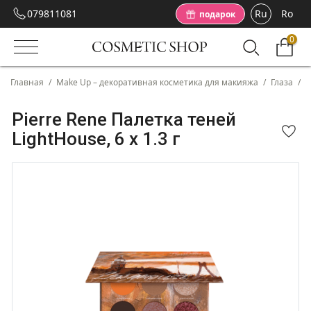
079811081
Ru
Ro
подарок
0
Главная
/
Make Up – декоративная косметика для макияжа
/
Глаза
/
Т
Pierre Rene Палетка теней
LightHouse, 6 x 1.3 г