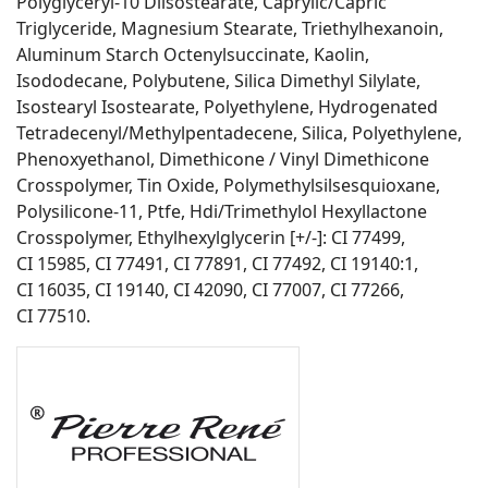
Polyglyceryl-10 Diisostearate, Caprylic/Capric
Triglyceride, Magnesium Stearate, Triethylhexanoin,
Aluminum Starch Octenylsuccinate, Kaolin,
Isododecane, Polybutene, Silica Dimethyl Silylate,
Isostearyl Isostearate, Polyethylene, Hydrogenated
Tetradecenyl/Methylpentadecene, Silica, Polyethylene,
Phenoxyethanol, Dimethicone / Vinyl Dimethicone
Crosspolymer, Tin Oxide, Polymethylsilsesquioxane,
Polysilicone-11, Ptfe, Hdi/Trimethylol Hexyllactone
Crosspolymer, Ethylhexylglycerin [+/-]: CI 77499,
CI 15985, CI 77491, CI 77891, CI 77492, CI 19140:1,
CI 16035, CI 19140, CI 42090, CI 77007, CI 77266,
CI 77510.