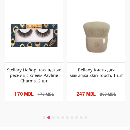
Stellary Набор накладные
Bellany Кисть для
ресниц с клеем Pavline
макияжа Skin Touch, 1 шт
Charms, 2 шт
170
MDL
247
MDL
179
MDL
260
MDL