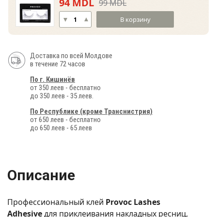
94 MDL
99 MDL
В корзину
Доставка по всей Молдове
в течение 72 часов
По г. Кишинёв
от 350 леев - бесплатно
до 350 леев - 35 леев.
По Республике (кроме Транснистрия)
от 650 леев - бесплатно
до 650 леев - 65 леев
Описание
Профессиональный клей
Provoc Lashes
Adhesive
для приклеивания накладных ресниц,