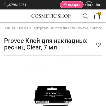
079811081
Ru
Ro
подарок
0
Главная
/
Make Up – декоративная косметика для макияжа
/
Аксессуа
Provoc Клей для накладных
ресниц Clear, 7 мл