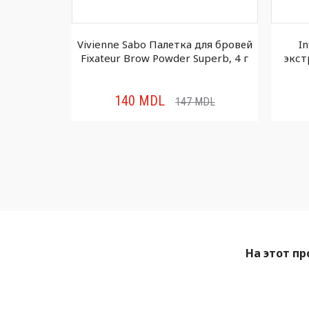
летка для бровей
Influence Гель для бровей
wder Superb, 4 г
экстрасильной фиксации Brow
Robot Nano, 5.5 мл
142
MDL
147
MDL
149
MDL
На этот пр