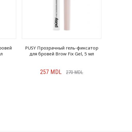
-фиксатор
Influence Гель для бровей Brow
Vivi
el, 5 мл
Robot, 5.5 мл
Fixat
142
MDL
DL
149
MDL