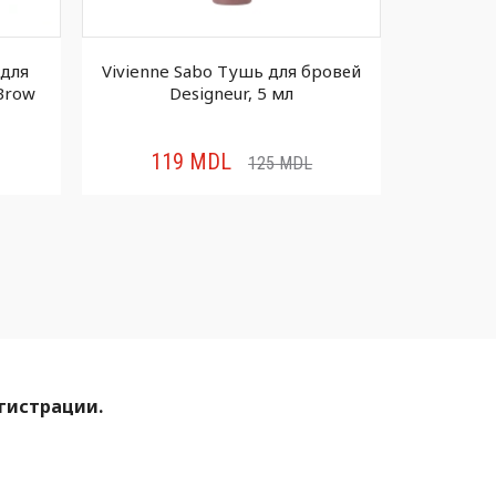
для бровей
Astra Карандаш для бровей Geisha
SE
 мл
Brows Micro
для 
138
MDL
5
MDL
145
MDL
егистрации.