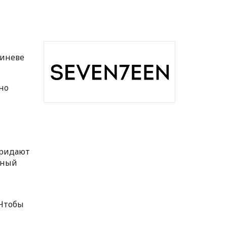
шиневе
но
придают
нный
 Чтобы