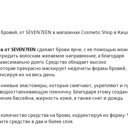
бровей, от SEVEN7EEN в магазинах Cosmetic Shop в Ки
a от SEVEN7EEN
сделает брови ярче, с ее помощью мож
придать волоскам желаемое направление, а благодаря
аксимально долго. Средство обладает высоко
оторая прекрасно маскирует недочеты формы бровей,
ксируя их на весь день.
емниевые эластомеры, которые смягчают, укрепляют и 
 водоотталкивающую пленочку. Благодаря этому созда
ение бассейна, жирность кожи, а также снег и дождь.
количество средства на брови, корректируя их форму.
е средство в два и более слоя.