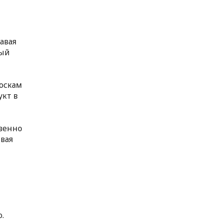
авая
ный
лоскам
укт в
овенно
вая
.