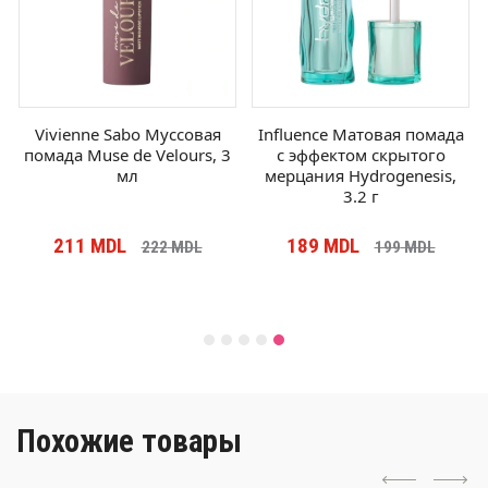
Vivienne Sabo Муссовая
Influence Матовая помада
помада Muse de Velours, 3
с эффектом скрытого
мл
мерцания Hydrogenesis,
3.2 г
211
MDL
189
MDL
222
MDL
199
MDL
Похожие товары