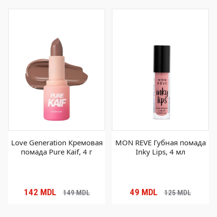
Love Generation Кремовая
MON REVE Губная помада
помада Pure Kaif, 4 г
Inky Lips, 4 мл
142
MDL
49
MDL
149
MDL
125
MDL