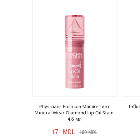
м для губ
Physicians Formula Масло-тинт
Infl
4 г
Mineral Wear Diamond Lip Oil Stain,
4.6 мл
171
MDL
MDL
180
MDL