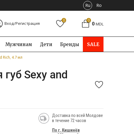
Ru
Ro
0
0
0
Вход/Регистрация
MDL
Мужчинам
Дети
Бренды
SALE
d Rich, 4.7 мл
я губ Sexy and
Доставка по всей Молдове
в течение 72 часов
По г. Кишинёв