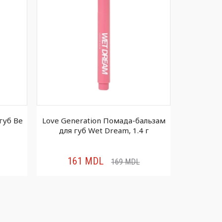
губ Be
Love Generation Помада-бальзам
BV
для губ Wet Dream, 1.4 г
Coll
161
MDL
11
169
MDL