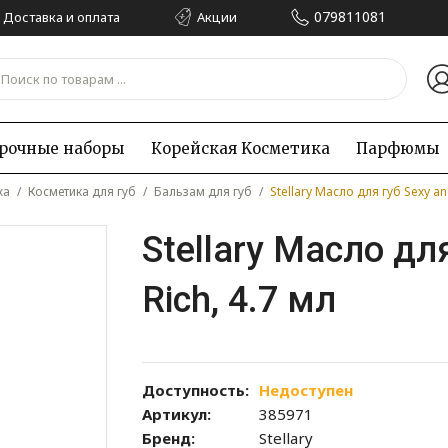
079811081
Доставка и оплата
Акции
рочные наборы
Корейская Kосметика
Парфюмы
жа
/
Косметика для губ
/
Бальзам для губ
/
Stellary Масло для губ Sexy an
Stellary Масло дл
Rich, 4.7 мл
Доступность:
Недоступен
Артикул:
385971
Бренд:
Stellary