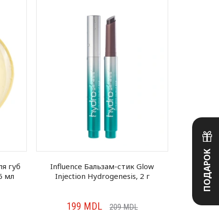
ПОДАРОК
ля губ
Influence Бальзам-стик Glow
Pierre Ren
6 мл
Injection Hydrogenesis, 2 г
199
MDL
18
209
MDL