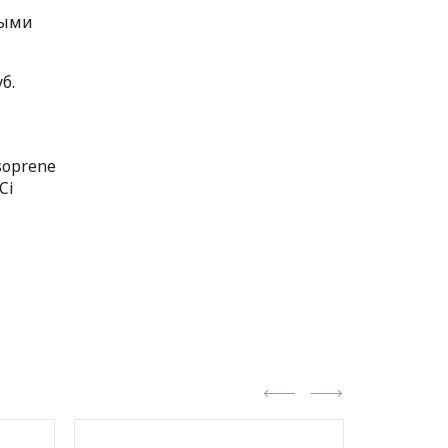
тыми
б.
Isoprene
Ci