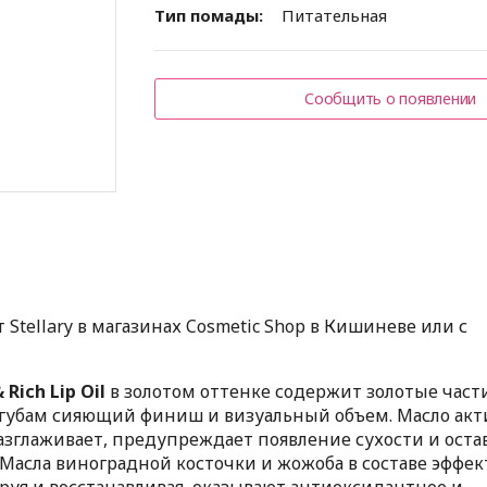
Тип помады:
Питательная
Сообщить о появлении
Stellary в магазинах Cosmetic Shop в Кишиневе или с
& Rich Lip Oil
в золотом оттенке содержит золотые част
 губам сияющий финиш и визуальный объем. Масло акт
разглаживает, предупреждает появление сухости и оста
асла виноградной косточки и жожоба в составе эффе
руя и восстанавливая, оказывают антиоксидантное и