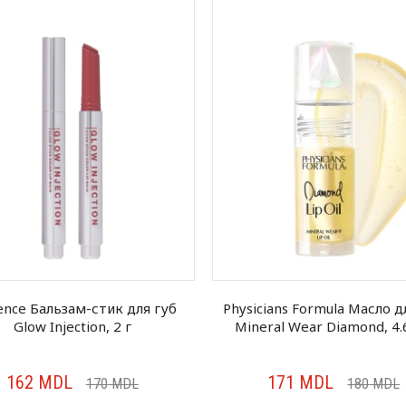
uence Бальзам-стик для губ
Physicians Formula Масло д
Glow Injection, 2 г
Mineral Wear Diamond, 4.
162
MDL
171
MDL
170
MDL
180
MDL