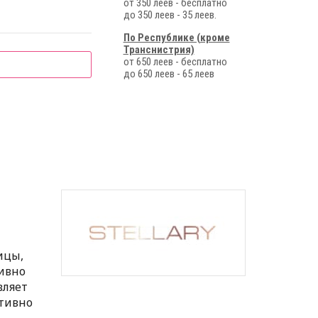
от 350 леев - бесплатно
до 350 леев - 35 леев.
По Республике (кроме
Транснистрия)
от 650 леев - бесплатно
до 650 леев - 65 леев
ицы,
ивно
вляет
ктивно