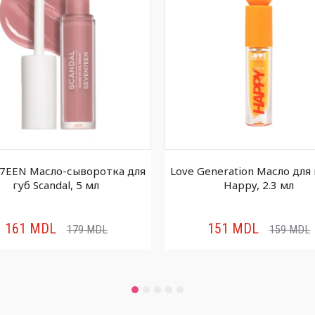
7EEN Масло-сыворотка для
Love Generation Масло для 
губ Scandal, 5 мл
Happy, 2.3 мл
161
MDL
151
MDL
179
MDL
159
MDL