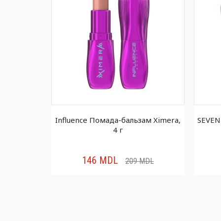
губ Glossy
Influence Помада-бальзам Ximera,
SEVEN
4 г
146
MDL
MDL
209
MDL