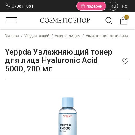
079811081
Ru
Ro
подарок
0
Главная
/
Уход за кожей
/
Уход за лицом
/
Увлажнение кожи лица
/
Yeppda Увлажняющий тонер
для лица Hyaluronic Acid
5000, 200 мл