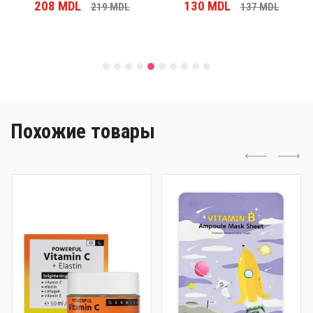
208
MDL
130
MDL
219
MDL
137
MDL
Похожие товары