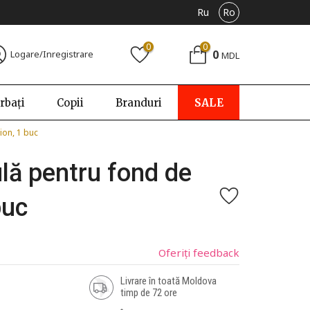
Ru
Ro
0
0
0
Logare/Inregistrare
MDL
rbați
Copii
Branduri
SALE
ion, 1 buc
ă pentru fond de
buc
Oferiți feedback
Livrare în toată Moldova
timp de 72 ore