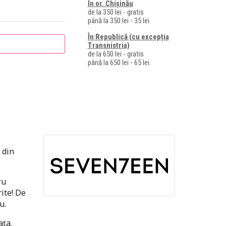
În or. Chișinău
de la 350 lei - gratis
până la 350 lei - 35 lei.
În Republică (cu excepția
Transnistria)
de la 650 lei - gratis
până la 650 lei - 65 lei.
 din
ru
rite! De
u.
ața.