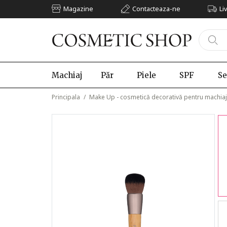
Magazine
Contacteaza-ne
Li
Machiaj
Păr
Piele
SPF
Se
Principala
/
Make Up - cosmetică decorativă pentru machiaj