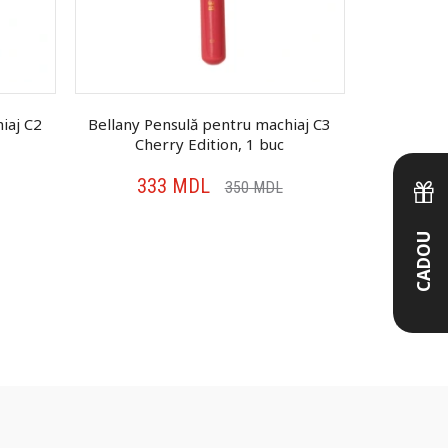
iaj C2
Bellany Pensulă pentru machiaj C3
Stellary Ro
Cherry Edition, 1 buc
Fa
333
MDL
24
350
MDL
CADOU