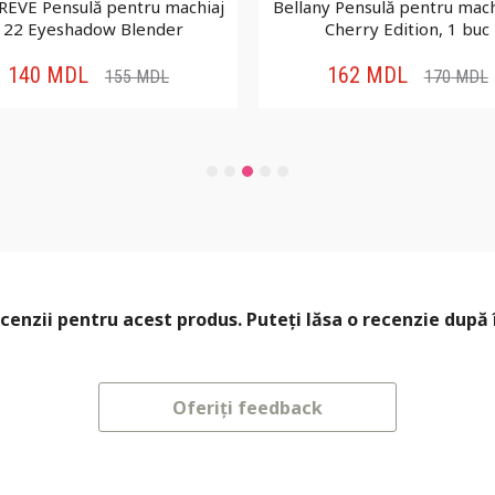
EVE Pensulă pentru machiaj
Bellany Pensulă pentru mach
122 Eyeshadow Blender
Cherry Edition, 1 buc
140
MDL
162
MDL
155
MDL
170
MDL
cenzii pentru acest produs. Puteți lăsa o recenzie după 
Oferiți feedback