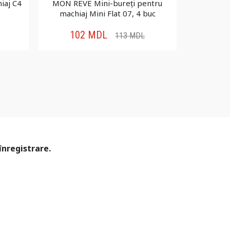
iaj C4
MON REVE Mini-bureți pentru
Stellary S
machiaj Mini Flat 07, 4 buc
Pav
102
MDL
17
113
MDL
înregistrare.