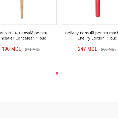
VEN7EEN Pensulă pentru
Bellany Pensulă pentru mach
oncealer Concelear, 1 buc
Cherry Edition, 1 buc
190
MDL
247
MDL
211
MDL
260
MDL