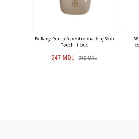
ru machiaj
Bellany Pensulă pentru machiaj Skin
SE
1 buc
Touch, 1 buc
c
247
MDL
MDL
260
MDL