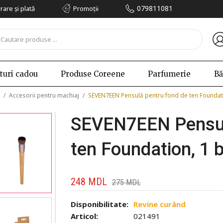
079811081
vrare și plată
Promoții
turi cadou
Produse Coreene
Parfumerie
Bă
/
Accesorii pentru machiaj
/
SEVEN7EEN Pensulă pentru fond de ten Foundat
SEVEN7EEN Pensul
ten Foundation, 1 
248
MDL
275
MDL
Disponibilitate:
Revine curând
Articol:
021491