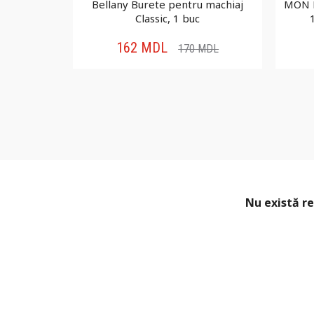
e hârtie
Bellany Burete pentru machiaj
MON R
0 cm
Classic, 1 buc
162
MDL
170
MDL
Nu există re