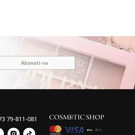
Abonati-va
73 79-811-081