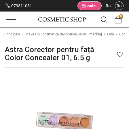
079811081
Ru
Ro
cadou
0
Principala
/
Make Up - cosmetică decorativă pentru machiaj
/
Față
/
Corec
Astra Corector pentru față
Color Concealer 01, 6.5 g