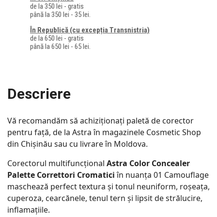
de la 350 lei - gratis
până la 350 lei - 35 lei.
În Republică (cu excepția Transnistria)
de la 650 lei - gratis
până la 650 lei - 65 lei.
Descriere
Vă recomandăm să achiziționați paletă de corector
pentru față, de la Astra în magazinele Cosmetic Shop
din Chișinău sau cu livrare în Moldova.
Corectorul multifuncțional
Astra Color Concealer
Palette Correttori Cromatici
în nuanța 01 Camouflage
maschează perfect textura și tonul neuniform, roșeața,
cuperoza, cearcănele, tenul tern și lipsit de strălucire,
inflamațiile.