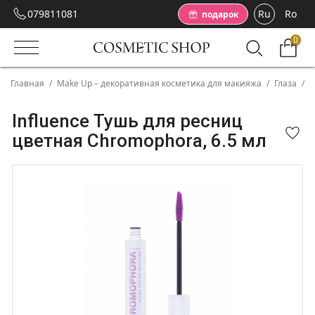
079811081
Ru
Ro
подарок
0
Главная
/
Make Up – декоративная косметика для макияжа
/
Глаза
/
Т
Influence Тушь для ресниц
цветная Chromophora, 6.5 мл