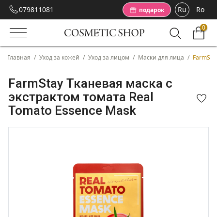
079811081
Ru
Ro
подарок
0
Главная
/
Уход за кожей
/
Уход за лицом
/
Маски для лица
/
FarmSta
FarmStay Тканевая маска с
экстрактом томата Real
Tomato Essence Mask