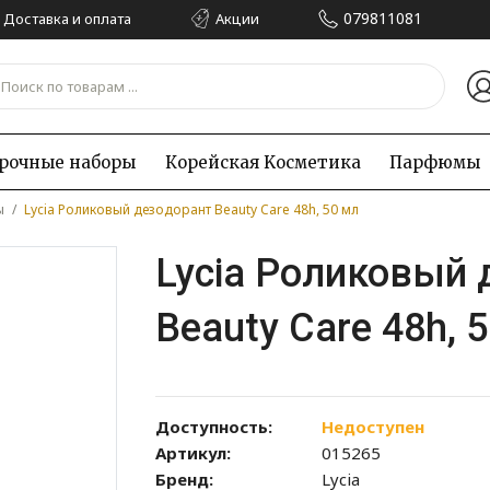
079811081
Доставка и оплата
Акции
рочные наборы
Корейская Kосметика
Парфюмы
ы
/
Lycia Роликовый дезодорант Beauty Care 48h, 50 мл
Lycia Роликовый 
Beauty Care 48h, 
Доступность:
Недоступен
Артикул:
015265
Бренд:
Lycia