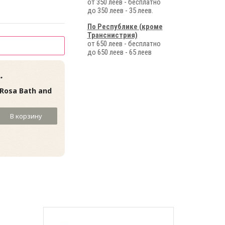
от 350 леев - бесплатно
до 350 леев - 35 леев.
По Республике (кроме
Транснистрия)
от 650 леев - бесплатно
до 650 леев - 65 леев
.
Rosa Bath and
В корзину