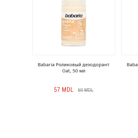
рей Zero,
Babaria Роликовый дезодорант
Baba
Oat, 50 мл
57
MDL
MDL
60
MDL