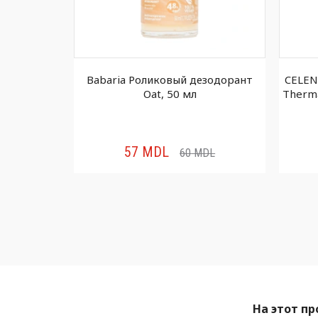
вый
Babaria Роликовый дезодорант
CELEN
esh & Skin
Oat, 50 мл
Therma
л
57
MDL
DL
60
MDL
На этот пр