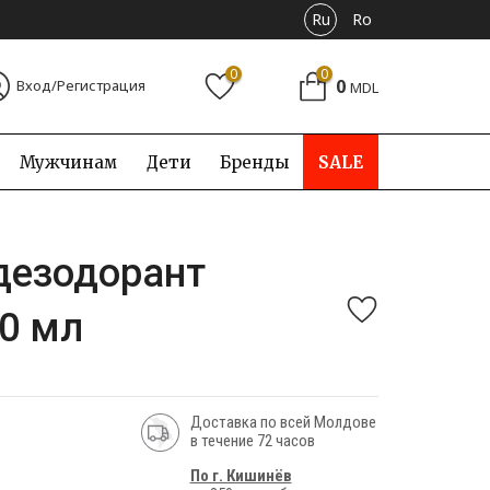
Ru
Ro
0
0
0
Вход/Регистрация
MDL
Мужчинам
Дети
Бренды
SALE
дезодорант
50 мл
Доставка по всей Молдове
в течение 72 часов
По г. Кишинёв