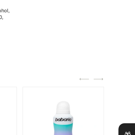
ohol,
0,