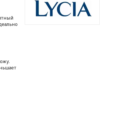
иятный
деально
ожу.
еньшает