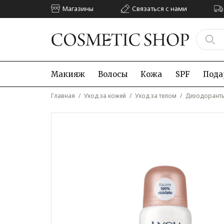
Магазины
Связаться с нами
Макияж
Волосы
Кожа
SPF
Пода
Главная
/
Уход за кожей
/
Уход за телом
/
Дезодорант