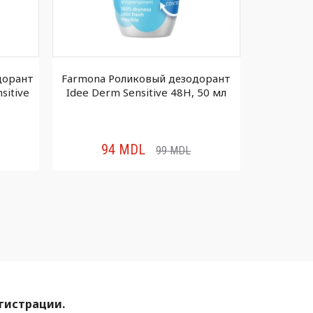
дорант
Farmona Роликовый дезодорант
BV 
sitive
Idee Derm Sensitive 48H, 50 мл
дезодоран
маслом Mo
94
MDL
11
99
MDL
егистрации.