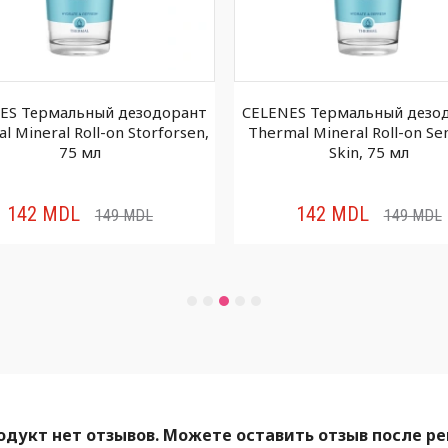
ES Термальный дезодорант
CELENES Термальный дезо
l Mineral Roll-on Storforsen,
Thermal Mineral Roll-on Sen
75 мл
Skin, 75 мл
142
MDL
142
MDL
149
MDL
149
MDL
одукт нет отзывов. Можете оставить отзыв после р