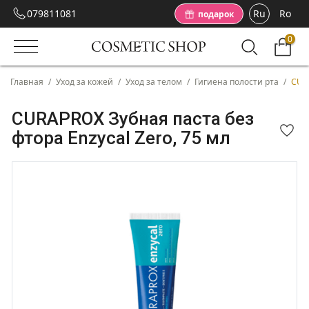
079811081
Ru
Ro
подарок
0
Главная
/
Уход за кожей
/
Уход за телом
/
Гигиена полости рта
/
CURA
CURAPROX Зубная паста без
фтора Enzycal Zero, 75 мл