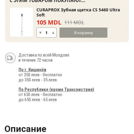
С ЭТИМ ТОВАРОМ ПОКУПАЮТ...
CURAPROX Зубная щетка CS 5460 Ultra
Soft
105 MDL
111 MDL
В корзину
Доставка по всей Молдове
в течение 72 часов
По г. Кишинёв
от 350 леев - бесплатно
до 350 леев - 35 леев.
По Республике (кроме Транснистрия)
от 650 леев - бесплатно
до 650 леев - 65 леев
Описание