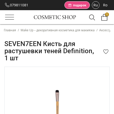
079811081
Ru
Ro
подарок
0
Главная
/
Make Up – декоративная косметика для макияжа
/
Аксессуа
SEVEN7EEN Кисть для
растушевки теней Definition,
1 шт