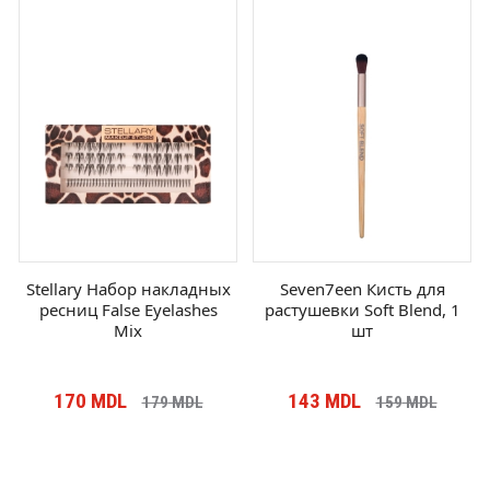
Stellary Набор накладных
Seven7een Кисть для
ресниц False Eyelashes
растушевки Soft Blend, 1
Mix
шт
170
MDL
143
MDL
179
MDL
159
MDL