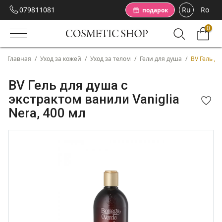
079811081
Ru
Ro
подарок
0
Главная
/
Уход за кожей
/
Уход за телом
/
Гели для душа
/
BV Гель дл
BV Гель для душа с
экстрактом ванили Vaniglia
Nera, 400 мл