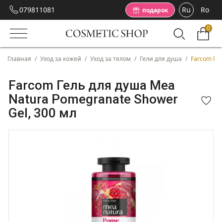
079811081
Ru
Ro
подарок
0
Главная
/
Уход за кожей
/
Уход за телом
/
Гели для душа
/
Farcom Ге
Farcom Гель для душа Mea
Natura Pomegranate Shower
Gel, 300 мл