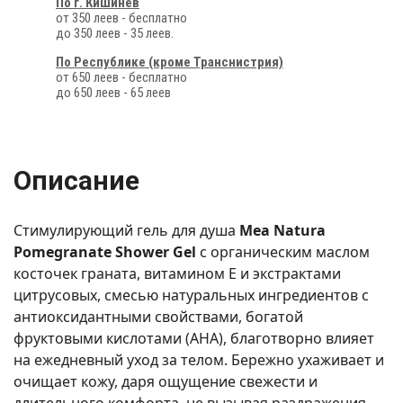
По г. Кишинёв
от 350 леев - бесплатно
до 350 леев - 35 леев.
По Республике (кроме Транснистрия)
от 650 леев - бесплатно
до 650 леев - 65 леев
Описание
Стимулирующий гель для душа
Mea Natura
Pomegranate Shower Gel
с органическим маслом
косточек граната, витамином Е и экстрактами
цитрусовых, смесью натуральных ингредиентов с
антиоксидантными свойствами, богатой
фруктовыми кислотами (АНА), благотворно влияет
на ежедневный уход за телом. Бережно ухаживает и
очищает кожу, даря ощущение свежести и
длительного комфорта, не вызывая раздражения.