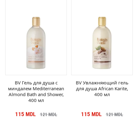
BV Гель для душа с
BV Увлажняющий гель
миндалем Mediterranean
для душа African Karite,
Almond Bath and Shower,
400 мл
400 мл
115
MDL
115
MDL
121
MDL
121
MDL