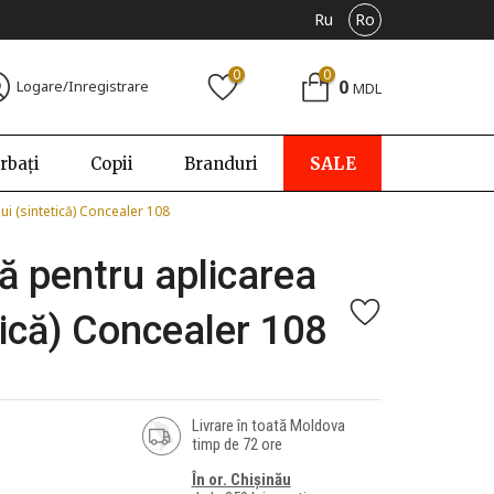
Ru
Ro
0
0
0
Logare/Inregistrare
MDL
rbați
Copii
Branduri
SALE
ui (sintetică) Concealer 108
ă pentru aplicarea
tică) Concealer 108
Livrare în toată Moldova
timp de 72 ore
În or. Chișinău