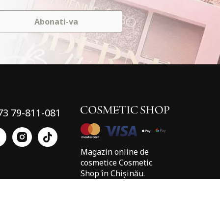
Abonati-va
73 79-811-081
Magazin online de
cosmetice Cosmetic
Shop în Chișinău.
Cumpărați online cu
livrare în Moldova.