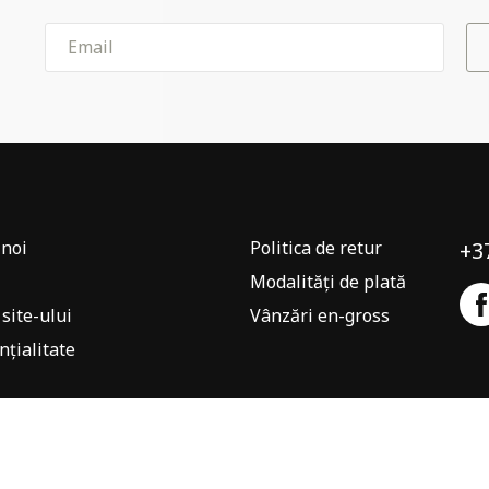
noi
Politica de retur
+3
Modalități de plată
 site-ului
Vânzări en-gross
nțialitate
Cosmeticshop.md 2020 - 2026.
Creare site - Camir Project