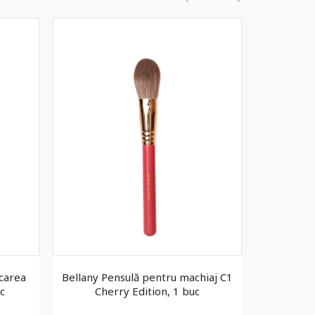
icarea
Bellany Pensulă pentru machiaj C1
Cosmeti
c
Cherry Edition, 1 buc
mar