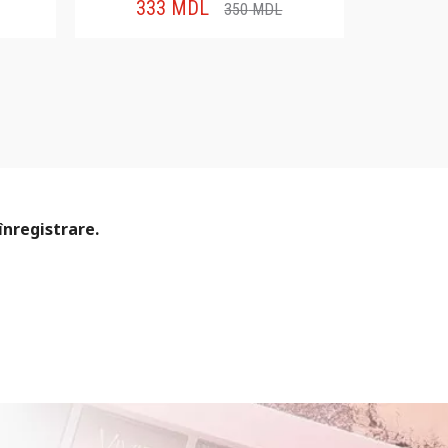
333
MDL
350
MDL
înregistrare.