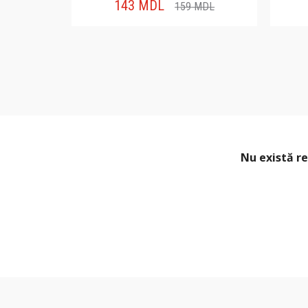
143
MDL
159
MDL
Nu există re