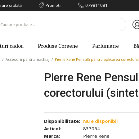
079811081
vrare și plată
Promoții
turi cadou
Produse Coreene
Parfumerie
Bă
/
Accesorii pentru machiaj
/
Pierre Rene Pensulă pentru aplicarea corectorul
Pierre Rene Pensul
corectorului (sinte
Disponibilitate:
Nu e disponibil
Articol:
837054
Marca:
Pierre Rene