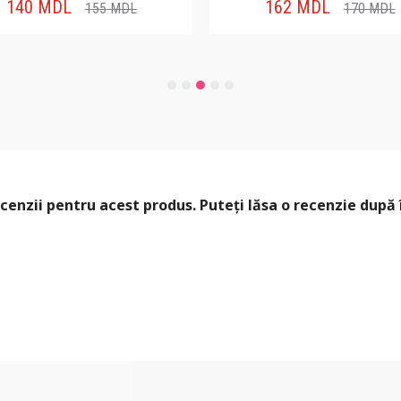
140
MDL
162
MDL
155
MDL
170
MDL
cenzii pentru acest produs. Puteți lăsa o recenzie după 