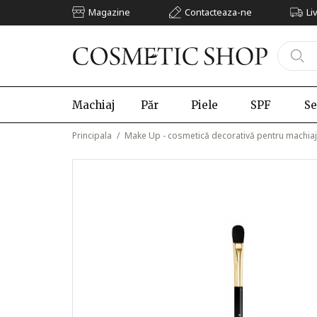
Magazine
Contacteaza-ne
Li
Machiaj
Păr
Piele
SPF
Se
Principala
/
Make Up - cosmetică decorativă pentru machiaj