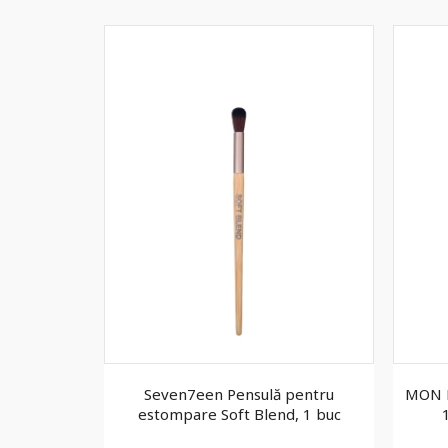
o Bag
Seven7een Pensulă pentru
MON R
estompare Soft Blend, 1 buc