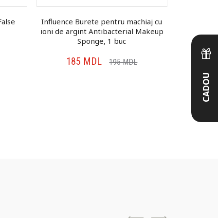
False
Influence Burete pentru machiaj cu
Bellany P
ioni de argint Antibacterial Makeup
fardu
Sponge, 1 buc
185
MDL
16
195
MDL
CADOU