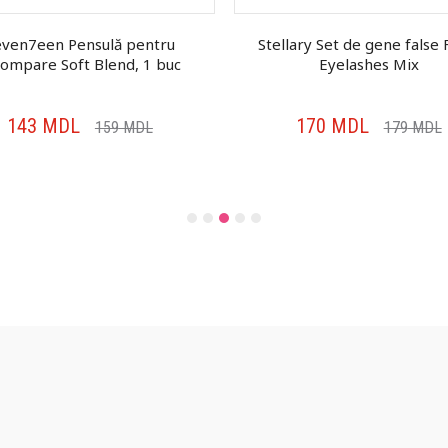
even7een Pensulă pentru
Stellary Set de gene false 
tompare Soft Blend, 1 buc
Eyelashes Mix
143
MDL
170
MDL
159
MDL
179
MDL