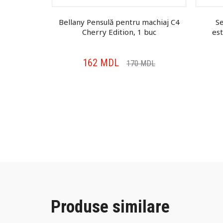
ru machiaj
Bellany Pensulă pentru machiaj C4
S
, 1 buc
Cherry Edition, 1 buc
es
162
MDL
MDL
170
MDL
Produse similare