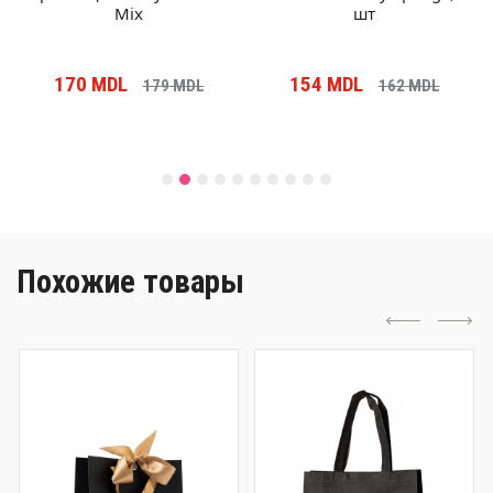
Mix
шт
170
MDL
154
MDL
179
MDL
162
MDL
Похожие товары