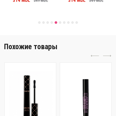
314
MDL
314
MDL
349
MDL
349
MDL
Похожие товары