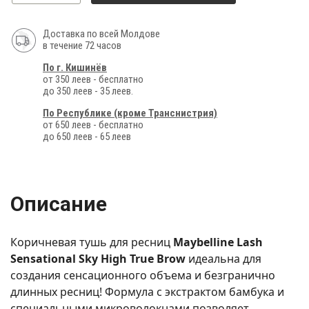
Доставка по всей Молдове
в течение 72 часов
По г. Кишинёв
от 350 леев - бесплатно
до 350 леев - 35 леев.
По Республике (кроме Транснистрия)
от 650 леев - бесплатно
до 650 леев - 65 леев
Описание
Коричневая тушь для ресниц
Maybelline Lash
Sensational Sky High True Brow
идеальна для
создания сенсационного объема и безгранично
длинных ресниц! Формула с экстрактом бамбука и
специальными микроволокнами позволяет