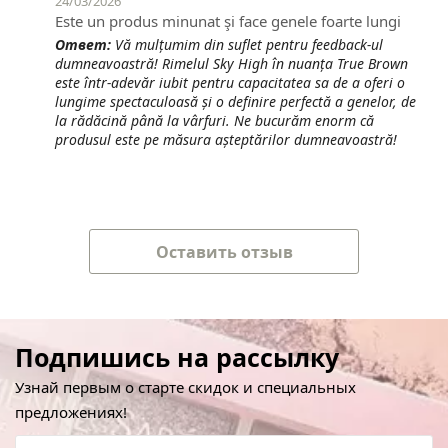
24/03/2026
Este un produs minunat şi face genele foarte lungi
Ответ:
Vă mulțumim din suflet pentru feedback-ul
dumneavoastră! Rimelul Sky High în nuanța True Brown
este într-adevăr iubit pentru capacitatea sa de a oferi o
lungime spectaculoasă și o definire perfectă a genelor, de
la rădăcină până la vârfuri. Ne bucurăm enorm că
produsul este pe măsura așteptărilor dumneavoastră!
Оставить отзыв
Подпишись на рассылку
Узнай первым о старте скидок и специальных
предложениях!