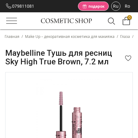
079811081
Ru
Ro
подарок
0
Главная
/
Make Up – декоративная косметика для макияжа
/
Глаза
/
Т
Maybelline Тушь для ресниц
Sky High True Brown, 7.2 мл