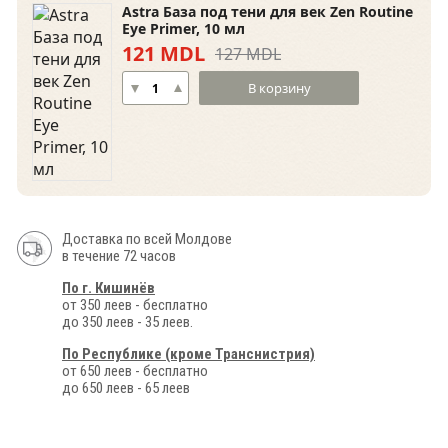
Astra База под тени для век Zen Routine
Eye Primer, 10 мл
121 MDL
127 MDL
В корзину
Доставка по всей Молдове
в течение 72 часов
По г. Кишинёв
от 350 леев - бесплатно
до 350 леев - 35 леев.
По Республике (кроме Транснистрия)
от 650 леев - бесплатно
до 650 леев - 65 леев