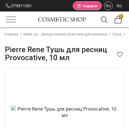
079811081
Ru
Ro
подарок
0
Главная
/
Make Up – декоративная косметика для макияжа
/
Глаза
/
Т
Pierre Rene Тушь для ресниц
Provocative, 10 мл