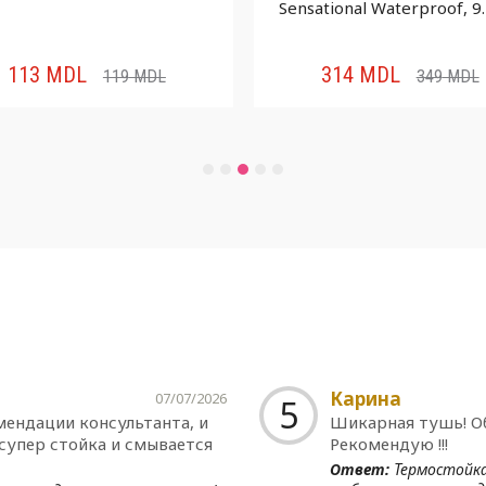
Sensational Waterproof, 9
113
MDL
314
MDL
119
MDL
349
MDL
Карина
07/07/2026
5
мендации консультанта, и
Шикарная тушь! Об
 супер стойка и смывается
Рекомендую !!!
Ответ:
Термостойка