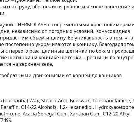
ится в руку, обеспечивая ровное и четкое нанесение 
и.
рмулой THERMOLASH с современными кроссполимерам
 дня, независимо от погодных условий. Конусовидная
придает им объем и длину. Ее уникальность в том, что
е постепенно укорачиваются к кончику. Благодаря это
цы с первого раза: длинные щетинки по бокам прокра
откие щетинки на кончике щеточки – ресницы во внутр
ается на верхнем веке.
агообразными движениями от корней до кончиков.
a (Carnauba) Wax, Stearic Acid, Beeswax, Triethanolamine, 
 Paraffin, C14-22 Alcohols, 1,2-Hexanediol, Hydroxyacetoph
ethicone, Acacia Senegal Gum, Xanthan Gum, C12-20 Alkyl
77499.