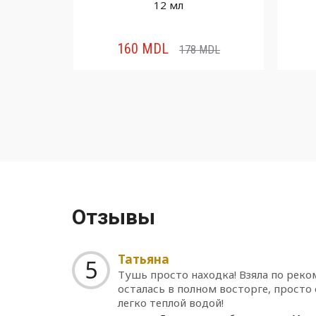
12 мл
12 мл
160
MDL
MDL
178
MDL
Отзывы
Татьяна
5
Тушь просто находка! Взяла по реко
осталась в полном восторге, просто
легко теплой водой!