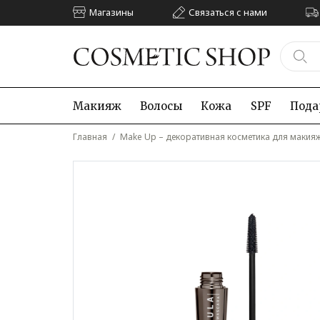
Магазины
Связаться с нами
Макияж
Волосы
Кожа
SPF
Пода
Главная
/
Make Up – декоративная косметика для макия