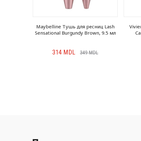
есниц Sky
Maybelline Тушь для ресниц Lash
Vivi
7.2 мл
Sensational Burgundy Brown, 9.5 мл
Ca
314
MDL
MDL
349
MDL