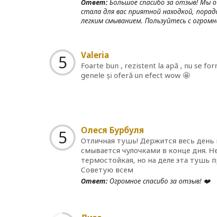
Ответ:
Большое спасибо за отзыв! Мы о
стала для вас приятной находкой, пора
легким смыванием. Пользуйтесь с огром
Valeria
5
Foarte bun , rezistent la apă , nu se f
genele și oferă un efect wow 🤩
Олеся Бурбуля
5
Отличная тушь! Держится весь день 
смывается чулочками в конце дня. Не
термостойкая, но на деле эта тушь 
Советую всем
Ответ:
Огромное спасибо за отзыв! ❤️