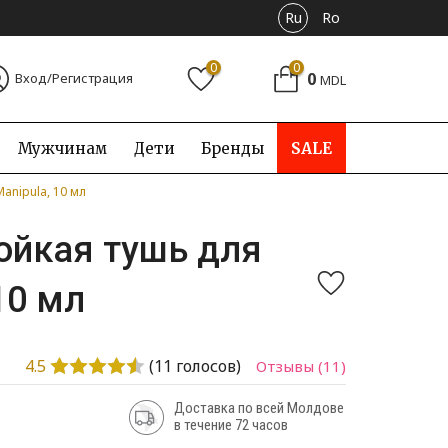
Ru
Ro
0
0
0
Вход/Регистрация
MDL
Мужчинам
Дети
Бренды
SALE
anipula, 10 мл
тойкая тушь для
10 мл
4.5
(
11
голосов)
Отзывы
(11)
Доставка по всей Молдове
в течение 72 часов