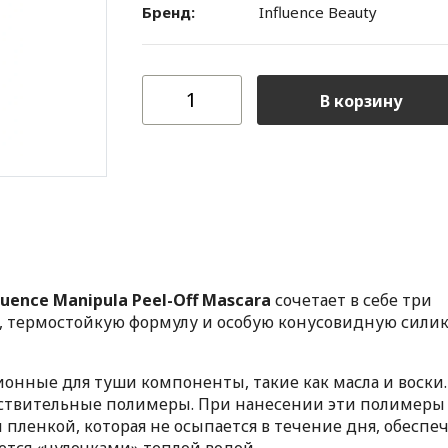
Бренд:
Influence Beauty
В корзину
luence Manipula Peel-Off Mascara
сочетает в себе три
, термостойкую формулу и особую конусовидную сили
онные для туши компоненты, такие как масла и воски.
ствительные полимеры. При нанесении эти полимеры
пленкой, которая не осыпается в течение дня, обеспе
ется «чулочками» теплой водой.