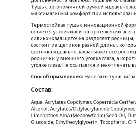
Тушь с эргономичной ручкой идеально лож
максимальный комфорт при использовани
Термостойкая тушь с инновационной фо
остается устойчивой на протяжении всего
силиконовая щеточка разделяет ресницы, 
состоит из щетинок разной длины, которы
щеточка идеально захватывает все ресни
реснички у внешнего уголка глаза, а кор
уголке глаза. Не осыпается и не отпечатыв
Способ применения:
Нанесите тушь зигз
Состав:
Aqua, Acrylates Copolymer, Copernicia Cerifer
Alcohol, Acrylates/Octylacrylamide Copolymer,
Limnanthes Alba (Meadowfoam) Seed Oil, Dim
Glucoside, Ethylhexylglycerin, Tocopherol, Ci 