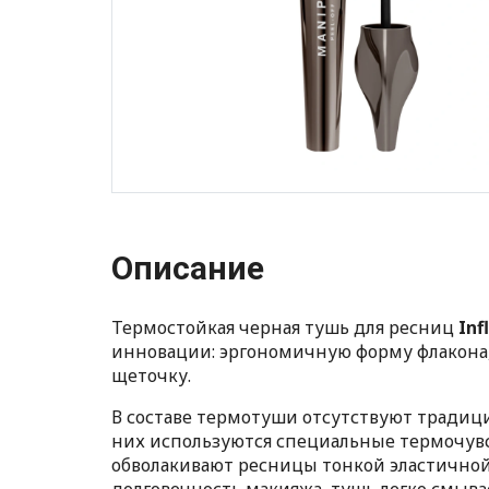
Описание
Термостойкая черная тушь для ресниц
Inf
инновации: эргономичную форму флакона
щеточку.
В составе термотуши отсутствуют традици
них используются специальные термочув
обволакивают ресницы тонкой эластичной 
долговечность макияжа, тушь легко смыва