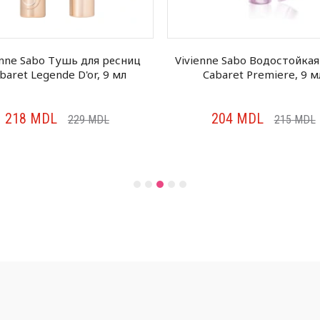
enne Sabo Тушь для ресниц
Vivienne Sabo Водостойка
baret Legende D'or, 9 мл
Cabaret Premiere, 9 м
218
MDL
204
MDL
229
MDL
215
MDL