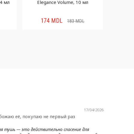
.4 мл
Elegance Volume, 10 мл
Cur
174
MDL
23
183
MDL
17/04/2026
ожаю её, покупаю не первый раз
я тушь — это действительно спасение для