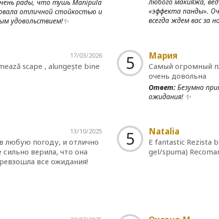
любого макияжа, вед
чень рады, что тушь Manipula
«эффекта панды». Оч
довала отличной стойкостью и
всегда ждем вас за 
ным удовольствием!✨
Мария
17/03/2026
5
ormează scape , alungește bine
Самый огромный пл
очень довольна
Ответ:
Безумно при
ожидания! ✨
Natalia
13/10/2025
5
в любую погоду, и отлично
E fantastic Rezista b
 сильно верила, что она
gel/spuma) Recoma
превзошла все ожидания!