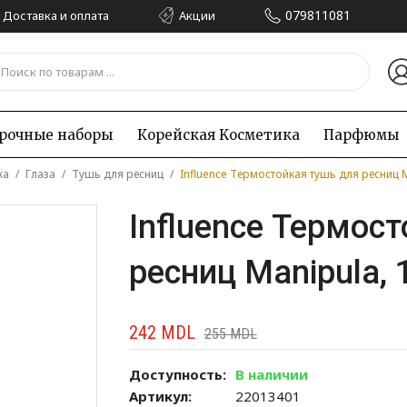
079811081
Доставка и оплата
Акции
рочные наборы
Корейская Kосметика
Парфюмы
жа
/
Глаза
/
Тушь для ресниц
/
Influence Термостойкая тушь для ресниц M
Influence Термос
ресниц Manipula, 
242
MDL
255
MDL
Доступность:
В наличии
Артикул:
22013401