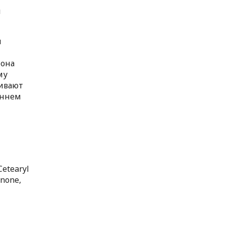
и
и
 она
му
шивают
еннем
Cetearyl
enone,