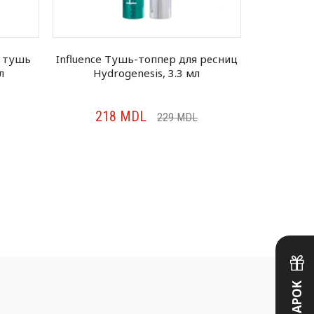
я тушь
Influence Тушь-топпер для ресниц
Maybelli
л
Hydrogenesis, 3.3 мл
High
218
MDL
31
229
MDL
ПОДАРОК